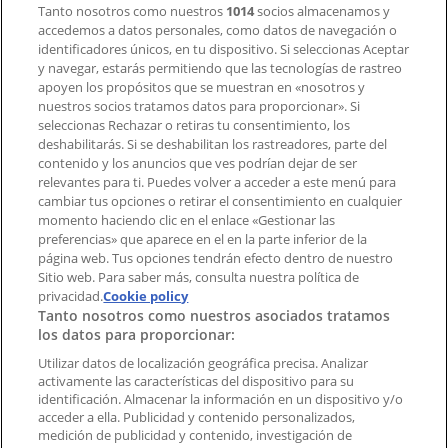
Tanto nosotros como nuestros
1014
socios almacenamos y
accedemos a datos personales, como datos de navegación o
Contacto comercial y de marketing
identificadores únicos, en tu dispositivo. Si seleccionas Aceptar
Tienda mal colocada en el mapa
y navegar, estarás permitiendo que las tecnologías de rastreo
Notificar un folleto
apoyen los propósitos que se muestran en «nosotros y
¿Encontraste un problema en la web o en la
nuestros socios tratamos datos para proporcionar». Si
aplicación?
seleccionas Rechazar o retiras tu consentimiento, los
deshabilitarás. Si se deshabilitan los rastreadores, parte del
contenido y los anuncios que ves podrían dejar de ser
Índices
relevantes para ti. Puedes volver a acceder a este menú para
cambiar tus opciones o retirar el consentimiento en cualquier
momento haciendo clic en el enlace «Gestionar las
preferencias» que aparece en el en la parte inferior de la
Marcas
página web. Tus opciones tendrán efecto dentro de nuestro
Marcas locales
Sitio web. Para saber más, consulta nuestra política de
Negocios
privacidad.
Cookie policy
Tanto nosotros como nuestros asociados tratamos
Negocios cercanos
los datos para proporcionar:
Productos
Productos locales
Utilizar datos de localización geográfica precisa. Analizar
activamente las características del dispositivo para su
Ciudades
identificación. Almacenar la información en un dispositivo y/o
acceder a ella. Publicidad y contenido personalizados,
Descargar la APP Tiendeo
medición de publicidad y contenido, investigación de