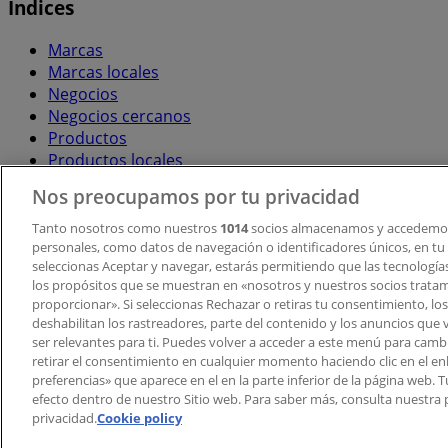
Índices
Marcas
Marcas locales
Negocios
Negocios cercanos
Productos
Productos locales
Ciudades
Nos preocupamos por tu privacidad
Descargar la APP Tiendeo
Tanto nosotros como nuestros
1014
socios almacenamos y accedemos
personales, como datos de navegación o identificadores únicos, en tu d
seleccionas Aceptar y navegar, estarás permitiendo que las tecnologí
los propósitos que se muestran en «nosotros y nuestros socios trata
proporcionar». Si seleccionas Rechazar o retiras tu consentimiento, los 
deshabilitan los rastreadores, parte del contenido y los anuncios que 
ser relevantes para ti. Puedes volver a acceder a este menú para camb
retirar el consentimiento en cualquier momento haciendo clic en el en
Copyright © Tiendeo ® 2026 · Shopfully Marketing S.L.U. –
preferencias» que aparece en el en la parte inferior de la página web.
efecto dentro de nuestro Sitio web. Para saber más, consulta nuestra p
Términos y condiciones
Política de privacidad
privacidad.
Cookie policy
Gestionar cookies