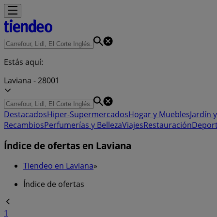
Estás aquí:
Laviana - 28001
Destacados
Hiper-Supermercados
Hogar y Muebles
Jardín y
Recambios
Perfumerías y Belleza
Viajes
Restauración
Depor
Índice de ofertas en Laviana
Tiendeo en Laviana
»
Índice de ofertas
1