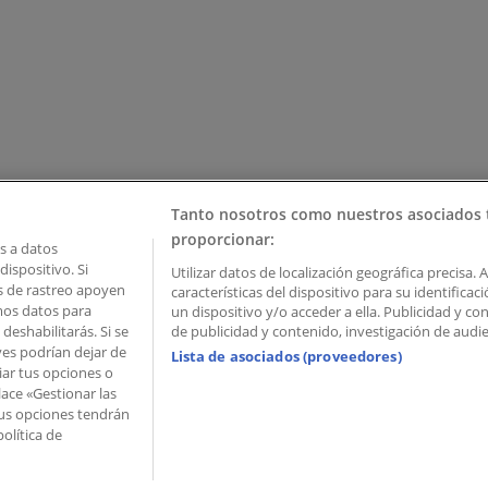
Tanto nosotros como nuestros asociados 
proporcionar:
 a datos
ispositivo. Si
Utilizar datos de localización geográfica precisa. 
as de rastreo apoyen
características del dispositivo para su identifica
mos datos para
un dispositivo y/o acceder a ella. Publicidad y c
deshabilitarás. Si se
de publicidad y contenido, investigación de audien
ves podrían dejar de
Lista de asociados (proveedores)
iar tus opciones o
lace «Gestionar las
 Palau de Mar – 08039 Barcelona, Spain
 Tus opciones tendrán
olítica de