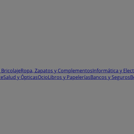
 Bricolaje
Ropa, Zapatos y Complementos
Informática y Elec
te
Salud y Ópticas
Ocio
Libros y Papelerías
Bancos y Seguros
B