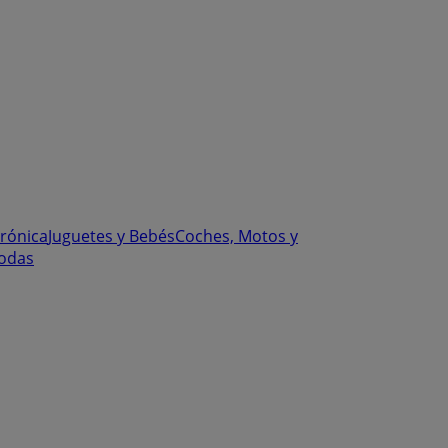
trónica
Juguetes y Bebés
Coches, Motos y
odas