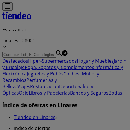
Estás aquí:
Linares - 28001
Destacados
Hiper-Supermercados
Hogar y Muebles
Jardín
y Bricolaje
Ropa, Zapatos y Complementos
Informática y
Electrónica
Juguetes y Bebés
Coches, Motos y
Recambios
Perfumerías y
Belleza
Viajes
Restauración
Deporte
Salud y
Ópticas
Ocio
Libros y Papelerías
Bancos y Seguros
Bodas
Índice de ofertas en Linares
Tiendeo en Linares
»
Índice de ofertas