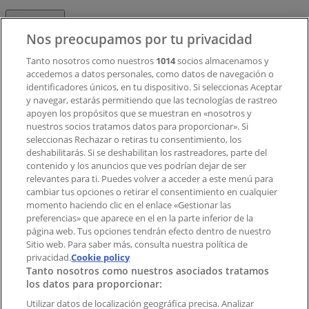
Contacto
Nos preocupamos por tu privacidad
Tanto nosotros como nuestros
1014
socios almacenamos y
accedemos a datos personales, como datos de navegación o
Contacto comercial y de marketing
identificadores únicos, en tu dispositivo. Si seleccionas Aceptar
Tienda mal colocada en el mapa
y navegar, estarás permitiendo que las tecnologías de rastreo
Notificar un folleto
apoyen los propósitos que se muestran en «nosotros y
¿Encontraste un problema en la web o en la
nuestros socios tratamos datos para proporcionar». Si
aplicación?
seleccionas Rechazar o retiras tu consentimiento, los
deshabilitarás. Si se deshabilitan los rastreadores, parte del
contenido y los anuncios que ves podrían dejar de ser
Índices
relevantes para ti. Puedes volver a acceder a este menú para
cambiar tus opciones o retirar el consentimiento en cualquier
momento haciendo clic en el enlace «Gestionar las
preferencias» que aparece en el en la parte inferior de la
Marcas
página web. Tus opciones tendrán efecto dentro de nuestro
Marcas locales
Sitio web. Para saber más, consulta nuestra política de
privacidad.
Negocios
Cookie policy
Tanto nosotros como nuestros asociados tratamos
Negocios cercanos
los datos para proporcionar:
Productos
Productos locales
Utilizar datos de localización geográfica precisa. Analizar