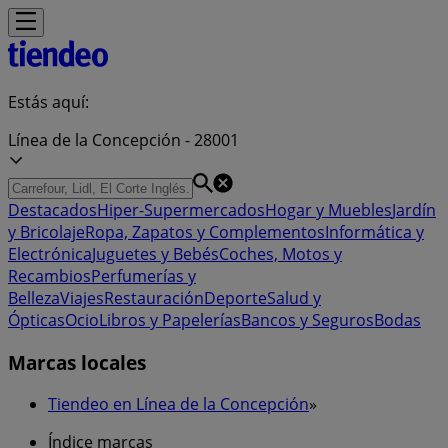
Estás aquí:
Línea de la Concepción - 28001
Destacados
Hiper-Supermercados
Hogar y Muebles
Jardín
y Bricolaje
Ropa, Zapatos y Complementos
Informática y
Electrónica
Juguetes y Bebés
Coches, Motos y
Recambios
Perfumerías y
Belleza
Viajes
Restauración
Deporte
Salud y
Ópticas
Ocio
Libros y Papelerías
Bancos y Seguros
Bodas
Marcas locales
Tiendeo en Línea de la Concepción
»
Índice marcas