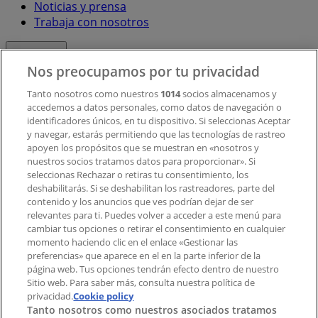
Noticias y prensa
Trabaja con nosotros
Contacto
Nos preocupamos por tu privacidad
Tanto nosotros como nuestros
1014
socios almacenamos y
accedemos a datos personales, como datos de navegación o
Contacto comercial y de marketing
identificadores únicos, en tu dispositivo. Si seleccionas Aceptar
Tienda mal colocada en el mapa
y navegar, estarás permitiendo que las tecnologías de rastreo
Notificar un folleto
apoyen los propósitos que se muestran en «nosotros y
¿Encontraste un problema en la web o en la
nuestros socios tratamos datos para proporcionar». Si
aplicación?
seleccionas Rechazar o retiras tu consentimiento, los
deshabilitarás. Si se deshabilitan los rastreadores, parte del
contenido y los anuncios que ves podrían dejar de ser
Índices
relevantes para ti. Puedes volver a acceder a este menú para
cambiar tus opciones o retirar el consentimiento en cualquier
momento haciendo clic en el enlace «Gestionar las
preferencias» que aparece en el en la parte inferior de la
Marcas
página web. Tus opciones tendrán efecto dentro de nuestro
Marcas locales
Sitio web. Para saber más, consulta nuestra política de
privacidad.
Negocios
Cookie policy
Tanto nosotros como nuestros asociados tratamos
Negocios cercanos