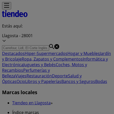
Estás aquí:
Llagosta - 28001
Destacados
Hiper-Supermercados
Hogar y Muebles
Jardín
y Bricolaje
Ropa, Zapatos y Complementos
Informática y
Electrónica
Juguetes y Bebés
Coches, Motos y
Recambios
Perfumerías y
Belleza
Viajes
Restauración
Deporte
Salud y
Ópticas
Ocio
Libros y Papelerías
Bancos y Seguros
Bodas
Marcas locales
Tiendeo en Llagosta
»
Índice marcas