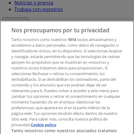
Noticias y prensa
Trabaja con nosotros
Contacto
Nos preocupamos por tu privacidad
Tanto nosotros como nuestros
1014
socios almacenamos y
accedemos a datos personales, como datos de navegación o
Contacto comercial y de marketing
identificadores únicos, en tu dispositivo. Si seleccionas Aceptar
Tienda mal colocada en el mapa
y navegar, estarás permitiendo que las tecnologías de rastreo
Notificar un folleto
apoyen los propósitos que se muestran en «nosotros y
¿Encontraste un problema en la web o en la
nuestros socios tratamos datos para proporcionar». Si
aplicación?
seleccionas Rechazar o retiras tu consentimiento, los
deshabilitarás. Si se deshabilitan los rastreadores, parte del
contenido y los anuncios que ves podrían dejar de ser
Índices
relevantes para ti. Puedes volver a acceder a este menú para
cambiar tus opciones o retirar el consentimiento en cualquier
momento haciendo clic en el enlace «Gestionar las
preferencias» que aparece en el en la parte inferior de la
Marcas
página web. Tus opciones tendrán efecto dentro de nuestro
Marcas locales
Sitio web. Para saber más, consulta nuestra política de
privacidad.
Negocios
Cookie policy
Tanto nosotros como nuestros asociados tratamos
Negocios cercanos