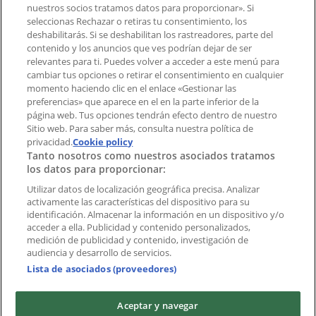
Contacto comercial y de marketing
nuestros socios tratamos datos para proporcionar». Si
Tienda mal colocada en el mapa
seleccionas Rechazar o retiras tu consentimiento, los
deshabilitarás. Si se deshabilitan los rastreadores, parte del
Notificar un folleto
contenido y los anuncios que ves podrían dejar de ser
¿Encontraste un problema en la web o en la
relevantes para ti. Puedes volver a acceder a este menú para
aplicación?
cambiar tus opciones o retirar el consentimiento en cualquier
momento haciendo clic en el enlace «Gestionar las
preferencias» que aparece en el en la parte inferior de la
Índices
página web. Tus opciones tendrán efecto dentro de nuestro
Sitio web. Para saber más, consulta nuestra política de
privacidad.
Cookie policy
Tanto nosotros como nuestros asociados tratamos
Marcas
los datos para proporcionar:
Negocios
Negocios cercanos
Utilizar datos de localización geográfica precisa. Analizar
activamente las características del dispositivo para su
Productos
identificación. Almacenar la información en un dispositivo y/o
Ciudades
acceder a ella. Publicidad y contenido personalizados,
medición de publicidad y contenido, investigación de
Descargar la APP Tiendeo
audiencia y desarrollo de servicios.
Lista de asociados (proveedores)
Aceptar y navegar