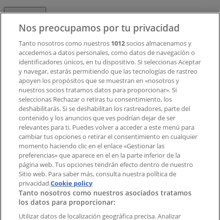
Contacto
Nos preocupamos por tu privacidad
Tanto nosotros como nuestros
1012
socios almacenamos y
accedemos a datos personales, como datos de navegación o
Contacto comercial y de marketing
identificadores únicos, en tu dispositivo. Si seleccionas Aceptar
Tienda mal colocada en el mapa
y navegar, estarás permitiendo que las tecnologías de rastreo
Notificar un folleto
apoyen los propósitos que se muestran en «nosotros y
¿Encontraste un problema en la web o en la
nuestros socios tratamos datos para proporcionar». Si
aplicación?
seleccionas Rechazar o retiras tu consentimiento, los
deshabilitarás. Si se deshabilitan los rastreadores, parte del
contenido y los anuncios que ves podrían dejar de ser
Índices
relevantes para ti. Puedes volver a acceder a este menú para
cambiar tus opciones o retirar el consentimiento en cualquier
momento haciendo clic en el enlace «Gestionar las
preferencias» que aparece en el en la parte inferior de la
Marcas
página web. Tus opciones tendrán efecto dentro de nuestro
Marcas locales
Sitio web. Para saber más, consulta nuestra política de
privacidad.
Negocios
Cookie policy
Tanto nosotros como nuestros asociados tratamos
Negocios cercanos
los datos para proporcionar:
Productos
Productos locales
Utilizar datos de localización geográfica precisa. Analizar