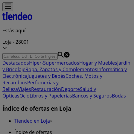
Estás aquí:
Loja - 28001
Destacados
Hiper-Supermercados
Hogar y Muebles
Jardín
y Bricolaje
Ropa, Zapatos y Complementos
Informática y
Electrónica
Juguetes y Bebés
Coches, Motos y
Recambios
Perfumerías y
Belleza
Viajes
Restauración
Deporte
Salud y
Ópticas
Ocio
Libros y Papelerías
Bancos y Seguros
Bodas
Índice de ofertas en Loja
Tiendeo en Loja
»
Índice de ofertas