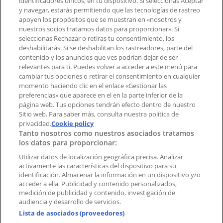
identificadores únicos, en tu dispositivo. Si seleccionas Aceptar
Tienda mal colocada en el mapa
y navegar, estarás permitiendo que las tecnologías de rastreo
Notificar un folleto
apoyen los propósitos que se muestran en «nosotros y
¿Encontraste un problema en la web o en la
nuestros socios tratamos datos para proporcionar». Si
aplicación?
seleccionas Rechazar o retiras tu consentimiento, los
deshabilitarás. Si se deshabilitan los rastreadores, parte del
contenido y los anuncios que ves podrían dejar de ser
Índices
relevantes para ti. Puedes volver a acceder a este menú para
cambiar tus opciones o retirar el consentimiento en cualquier
momento haciendo clic en el enlace «Gestionar las
preferencias» que aparece en el en la parte inferior de la
Marcas
página web. Tus opciones tendrán efecto dentro de nuestro
Marcas locales
Sitio web. Para saber más, consulta nuestra política de
Negocios
privacidad.
Cookie policy
Tanto nosotros como nuestros asociados tratamos
Negocios cercanos
los datos para proporcionar:
Productos
Productos locales
Utilizar datos de localización geográfica precisa. Analizar
activamente las características del dispositivo para su
Ciudades
identificación. Almacenar la información en un dispositivo y/o
acceder a ella. Publicidad y contenido personalizados,
Descargar la APP Tiendeo
medición de publicidad y contenido, investigación de
audiencia y desarrollo de servicios.
Lista de asociados (proveedores)