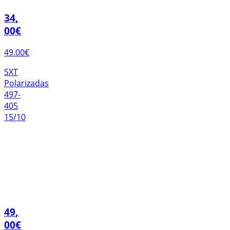
34
,
00
€
49.00
€
SXT
Polarizadas
497-
405
15/10
49
,
00
€