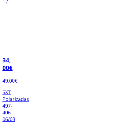
12
34
,
00
€
49.00
€
SXT
Polarizadas
497-
406
06/03