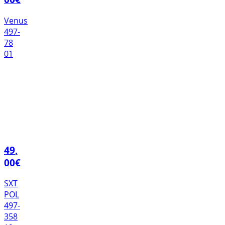
Venus
497-
78
01
49
,
00
€
SXT
POL
497-
358