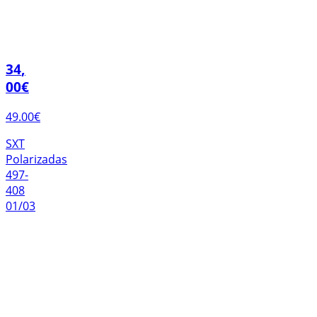
34
,
00
€
49.00
€
SXT
Polarizadas
497-
408
01/03