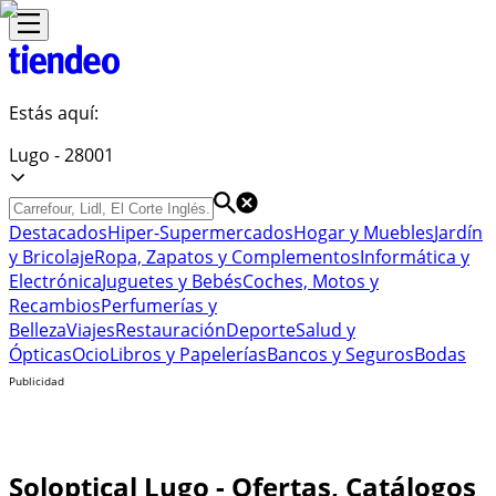
Estás aquí:
Lugo - 28001
Destacados
Hiper-Supermercados
Hogar y Muebles
Jardín
y Bricolaje
Ropa, Zapatos y Complementos
Informática y
Electrónica
Juguetes y Bebés
Coches, Motos y
Recambios
Perfumerías y
Belleza
Viajes
Restauración
Deporte
Salud y
Ópticas
Ocio
Libros y Papelerías
Bancos y Seguros
Bodas
Publicidad
Soloptical Lugo - Ofertas, Catálogos