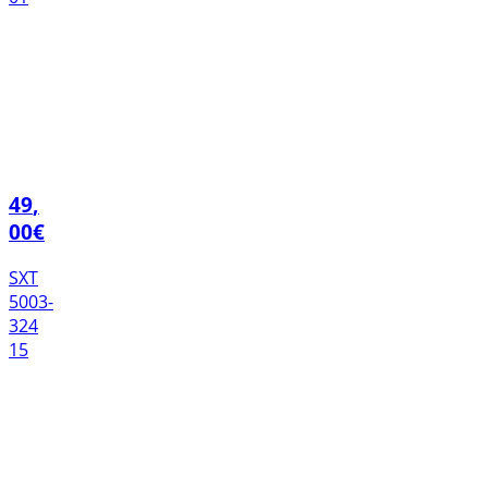
49
,
00
€
SXT
5003-
324
15