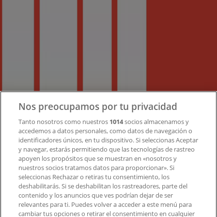
Tiendeo
¿Qué hacemos?
Soluciones para empresas
Noticias y prensa
Trabaja con nosotros
Contacto
Nos preocupamos por tu privacidad
Tanto nosotros como nuestros
1014
socios almacenamos y
accedemos a datos personales, como datos de navegación o
Contacto comercial y de marketing
identificadores únicos, en tu dispositivo. Si seleccionas Aceptar
Tienda mal colocada en el mapa
y navegar, estarás permitiendo que las tecnologías de rastreo
Notificar un folleto
apoyen los propósitos que se muestran en «nosotros y
¿Encontraste un problema en la web o en la
nuestros socios tratamos datos para proporcionar». Si
aplicación?
seleccionas Rechazar o retiras tu consentimiento, los
deshabilitarás. Si se deshabilitan los rastreadores, parte del
contenido y los anuncios que ves podrían dejar de ser
Índices
relevantes para ti. Puedes volver a acceder a este menú para
cambiar tus opciones o retirar el consentimiento en cualquier