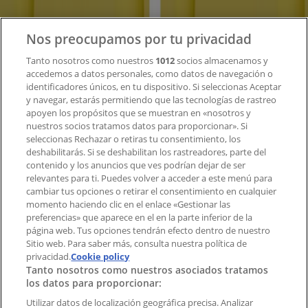
Contacto
Nos preocupamos por tu privacidad
Tanto nosotros como nuestros
1012
socios almacenamos y
accedemos a datos personales, como datos de navegación o
Contacto comercial y de marketing
identificadores únicos, en tu dispositivo. Si seleccionas Aceptar
Tienda mal colocada en el mapa
y navegar, estarás permitiendo que las tecnologías de rastreo
Notificar un folleto
apoyen los propósitos que se muestran en «nosotros y
¿Encontraste un problema en la web o en la
nuestros socios tratamos datos para proporcionar». Si
aplicación?
seleccionas Rechazar o retiras tu consentimiento, los
deshabilitarás. Si se deshabilitan los rastreadores, parte del
contenido y los anuncios que ves podrían dejar de ser
Índices
relevantes para ti. Puedes volver a acceder a este menú para
cambiar tus opciones o retirar el consentimiento en cualquier
momento haciendo clic en el enlace «Gestionar las
preferencias» que aparece en el en la parte inferior de la
Marcas
página web. Tus opciones tendrán efecto dentro de nuestro
Marcas locales
Sitio web. Para saber más, consulta nuestra política de
Negocios
privacidad.
Cookie policy
Tanto nosotros como nuestros asociados tratamos
Negocios cercanos
los datos para proporcionar:
Productos
Productos locales
Utilizar datos de localización geográfica precisa. Analizar