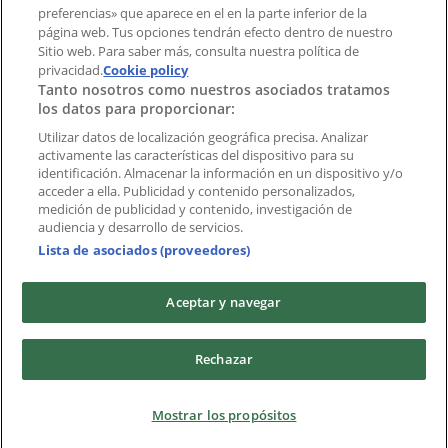
preferencias» que aparece en el en la parte inferior de la
página web. Tus opciones tendrán efecto dentro de nuestro
Sitio web. Para saber más, consulta nuestra política de
Marcas
privacidad.
Cookie policy
Tanto nosotros como nuestros asociados tratamos
Negocios
los datos para proporcionar:
Negocios cercanos
Productos
Utilizar datos de localización geográfica precisa. Analizar
activamente las características del dispositivo para su
Ciudades
identificación. Almacenar la información en un dispositivo y/o
acceder a ella. Publicidad y contenido personalizados,
Descargar la APP Tiendeo
medición de publicidad y contenido, investigación de
audiencia y desarrollo de servicios.
Lista de asociados (proveedores)
Aceptar y navegar
Copyright © Tiendeo ® 2026 · Shopfully Marketing S.L.U. –
Rechazar
Palau de Mar – 08039 Barcelona, Spain
Términos y condiciones
Política de privacidad
Mostrar los propósitos
Gestionar cookies