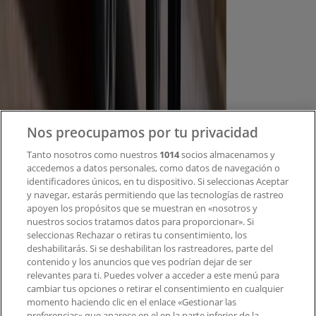
¿Qué hacemos?
Soluciones para empresas
Noticias y prensa
Trabaja con nosotros
Contacto
Nos preocupamos por tu privacidad
Tanto nosotros como nuestros
1014
socios almacenamos y
accedemos a datos personales, como datos de navegación o
Contacto comercial y de marketing
identificadores únicos, en tu dispositivo. Si seleccionas Aceptar
Tienda mal colocada en el mapa
y navegar, estarás permitiendo que las tecnologías de rastreo
Notificar un folleto
apoyen los propósitos que se muestran en «nosotros y
¿Encontraste un problema en la web o en la
nuestros socios tratamos datos para proporcionar». Si
aplicación?
seleccionas Rechazar o retiras tu consentimiento, los
deshabilitarás. Si se deshabilitan los rastreadores, parte del
contenido y los anuncios que ves podrían dejar de ser
Índices
relevantes para ti. Puedes volver a acceder a este menú para
cambiar tus opciones o retirar el consentimiento en cualquier
momento haciendo clic en el enlace «Gestionar las
preferencias» que aparece en el en la parte inferior de la