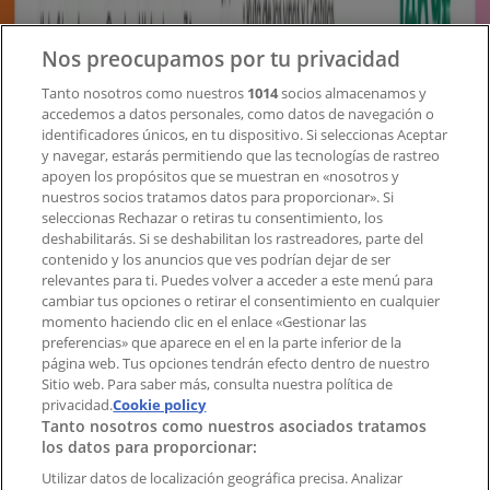
Contacto
Nos preocupamos por tu privacidad
Tanto nosotros como nuestros
1014
socios almacenamos y
accedemos a datos personales, como datos de navegación o
Contacto comercial y de marketing
identificadores únicos, en tu dispositivo. Si seleccionas Aceptar
Tienda mal colocada en el mapa
y navegar, estarás permitiendo que las tecnologías de rastreo
Notificar un folleto
apoyen los propósitos que se muestran en «nosotros y
¿Encontraste un problema en la web o en la
nuestros socios tratamos datos para proporcionar». Si
aplicación?
seleccionas Rechazar o retiras tu consentimiento, los
deshabilitarás. Si se deshabilitan los rastreadores, parte del
contenido y los anuncios que ves podrían dejar de ser
Índices
relevantes para ti. Puedes volver a acceder a este menú para
cambiar tus opciones o retirar el consentimiento en cualquier
momento haciendo clic en el enlace «Gestionar las
preferencias» que aparece en el en la parte inferior de la
Marcas
página web. Tus opciones tendrán efecto dentro de nuestro
Marcas locales
Sitio web. Para saber más, consulta nuestra política de
Negocios
privacidad.
Cookie policy
Tanto nosotros como nuestros asociados tratamos
Negocios cercanos
los datos para proporcionar:
Productos
Productos locales
Utilizar datos de localización geográfica precisa. Analizar