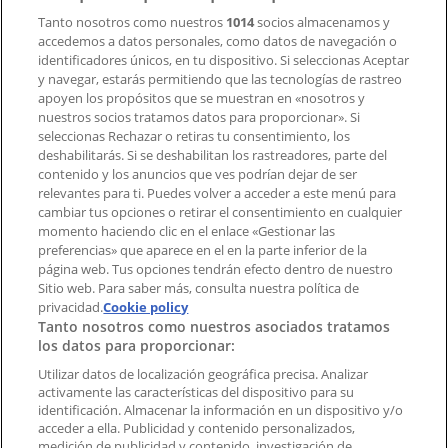
Tanto nosotros como nuestros
1014
socios almacenamos y
accedemos a datos personales, como datos de navegación o
Contacto comercial y de marketing
identificadores únicos, en tu dispositivo. Si seleccionas Aceptar
Tienda mal colocada en el mapa
y navegar, estarás permitiendo que las tecnologías de rastreo
Notificar un folleto
apoyen los propósitos que se muestran en «nosotros y
¿Encontraste un problema en la web o en la
nuestros socios tratamos datos para proporcionar». Si
aplicación?
seleccionas Rechazar o retiras tu consentimiento, los
deshabilitarás. Si se deshabilitan los rastreadores, parte del
contenido y los anuncios que ves podrían dejar de ser
Índices
relevantes para ti. Puedes volver a acceder a este menú para
cambiar tus opciones o retirar el consentimiento en cualquier
momento haciendo clic en el enlace «Gestionar las
preferencias» que aparece en el en la parte inferior de la
Marcas
página web. Tus opciones tendrán efecto dentro de nuestro
Marcas locales
Sitio web. Para saber más, consulta nuestra política de
Negocios
privacidad.
Cookie policy
Tanto nosotros como nuestros asociados tratamos
Negocios cercanos
los datos para proporcionar:
Productos
Productos locales
Utilizar datos de localización geográfica precisa. Analizar
activamente las características del dispositivo para su
Ciudades
identificación. Almacenar la información en un dispositivo y/o
acceder a ella. Publicidad y contenido personalizados,
Descargar la APP Tiendeo
medición de publicidad y contenido, investigación de