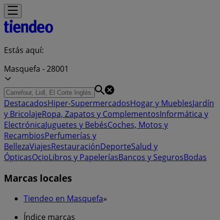
Estás aquí:
Masquefa - 28001
Destacados
Hiper-Supermercados
Hogar y Muebles
Jardín
y Bricolaje
Ropa, Zapatos y Complementos
Informática y
Electrónica
Juguetes y Bebés
Coches, Motos y
Recambios
Perfumerías y
Belleza
Viajes
Restauración
Deporte
Salud y
Ópticas
Ocio
Libros y Papelerías
Bancos y Seguros
Bodas
Marcas locales
Tiendeo en Masquefa
»
Índice marcas