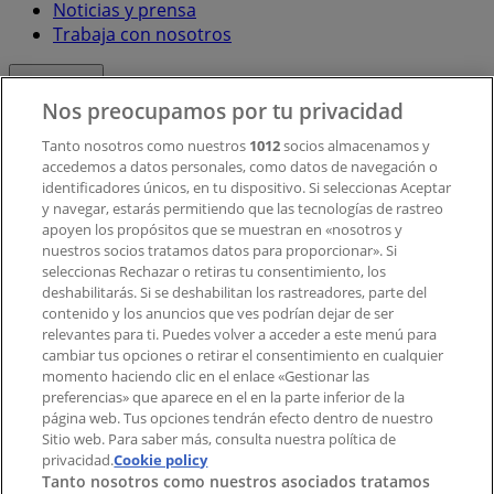
Noticias y prensa
Trabaja con nosotros
Contacto
Nos preocupamos por tu privacidad
Tanto nosotros como nuestros
1012
socios almacenamos y
accedemos a datos personales, como datos de navegación o
Contacto comercial y de marketing
identificadores únicos, en tu dispositivo. Si seleccionas Aceptar
Tienda mal colocada en el mapa
y navegar, estarás permitiendo que las tecnologías de rastreo
Notificar un folleto
apoyen los propósitos que se muestran en «nosotros y
¿Encontraste un problema en la web o en la
nuestros socios tratamos datos para proporcionar». Si
aplicación?
seleccionas Rechazar o retiras tu consentimiento, los
deshabilitarás. Si se deshabilitan los rastreadores, parte del
contenido y los anuncios que ves podrían dejar de ser
Índices
relevantes para ti. Puedes volver a acceder a este menú para
cambiar tus opciones o retirar el consentimiento en cualquier
momento haciendo clic en el enlace «Gestionar las
preferencias» que aparece en el en la parte inferior de la
Marcas
página web. Tus opciones tendrán efecto dentro de nuestro
Marcas locales
Sitio web. Para saber más, consulta nuestra política de
privacidad.
Negocios
Cookie policy
Tanto nosotros como nuestros asociados tratamos
Negocios cercanos