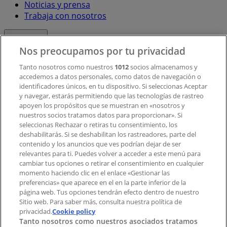
Noticias y prensa
Trabaja con nosotros
Contacto
Nos preocupamos por tu privacidad
Tanto nosotros como nuestros
1012
socios almacenamos y
accedemos a datos personales, como datos de navegación o
Contacto comercial y de marketing
identificadores únicos, en tu dispositivo. Si seleccionas Aceptar
Tienda mal colocada en el mapa
y navegar, estarás permitiendo que las tecnologías de rastreo
Notificar un folleto
apoyen los propósitos que se muestran en «nosotros y
¿Encontraste un problema en la web o en la
nuestros socios tratamos datos para proporcionar». Si
aplicación?
seleccionas Rechazar o retiras tu consentimiento, los
deshabilitarás. Si se deshabilitan los rastreadores, parte del
contenido y los anuncios que ves podrían dejar de ser
Índices
relevantes para ti. Puedes volver a acceder a este menú para
cambiar tus opciones o retirar el consentimiento en cualquier
momento haciendo clic en el enlace «Gestionar las
preferencias» que aparece en el en la parte inferior de la
Marcas
página web. Tus opciones tendrán efecto dentro de nuestro
Marcas locales
Sitio web. Para saber más, consulta nuestra política de
privacidad.
Negocios
Cookie policy
Tanto nosotros como nuestros asociados tratamos
Negocios cercanos