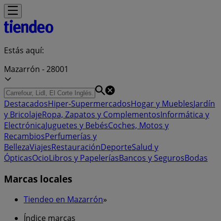
Estás aquí:
Mazarrón - 28001
Destacados
Hiper-Supermercados
Hogar y Muebles
Jardín
y Bricolaje
Ropa, Zapatos y Complementos
Informática y
Electrónica
Juguetes y Bebés
Coches, Motos y
Recambios
Perfumerías y
Belleza
Viajes
Restauración
Deporte
Salud y
Ópticas
Ocio
Libros y Papelerías
Bancos y Seguros
Bodas
Marcas locales
Tiendeo en Mazarrón
»
Índice marcas