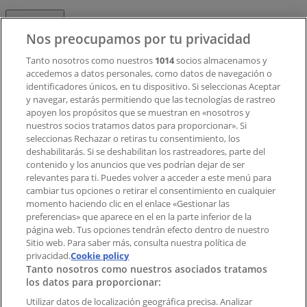
Contacto
Nos preocupamos por tu privacidad
Tanto nosotros como nuestros
1014
socios almacenamos y
accedemos a datos personales, como datos de navegación o
Contacto comercial y de marketing
identificadores únicos, en tu dispositivo. Si seleccionas Aceptar
Tienda mal colocada en el mapa
y navegar, estarás permitiendo que las tecnologías de rastreo
Notificar un folleto
apoyen los propósitos que se muestran en «nosotros y
¿Encontraste un problema en la web o en la
nuestros socios tratamos datos para proporcionar». Si
aplicación?
seleccionas Rechazar o retiras tu consentimiento, los
deshabilitarás. Si se deshabilitan los rastreadores, parte del
contenido y los anuncios que ves podrían dejar de ser
Índices
relevantes para ti. Puedes volver a acceder a este menú para
cambiar tus opciones o retirar el consentimiento en cualquier
momento haciendo clic en el enlace «Gestionar las
preferencias» que aparece en el en la parte inferior de la
Marcas
página web. Tus opciones tendrán efecto dentro de nuestro
Marcas locales
Sitio web. Para saber más, consulta nuestra política de
privacidad.
Negocios
Cookie policy
Tanto nosotros como nuestros asociados tratamos
Negocios cercanos
los datos para proporcionar:
Productos
Productos locales
Utilizar datos de localización geográfica precisa. Analizar