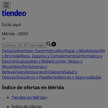
Estás aquí:
Mérida - 28001
Destacados
Hiper-Supermercados
Hogar y Muebles
Jardín
y Bricolaje
Ropa, Zapatos y Complementos
Informática y
Electrónica
Juguetes y Bebés
Coches, Motos y
Recambios
Perfumerías y
Belleza
Viajes
Restauración
Deporte
Salud y
Ópticas
Ocio
Libros y Papelerías
Bancos y Seguros
Bodas
Índice de ofertas en Mérida
Tiendeo en Mérida
»
Índice de ofertas