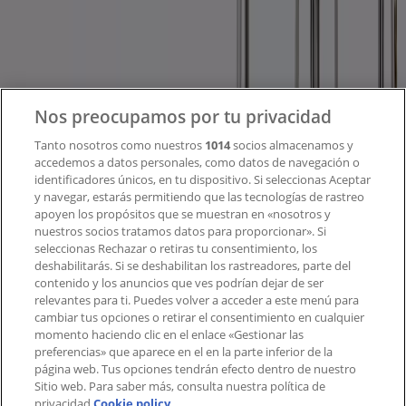
Soluciones para empresas
Noticias y prensa
Trabaja con nosotros
Contacto
Nos preocupamos por tu privacidad
Tanto nosotros como nuestros
1014
socios almacenamos y
accedemos a datos personales, como datos de navegación o
Contacto comercial y de marketing
identificadores únicos, en tu dispositivo. Si seleccionas Aceptar
Tienda mal colocada en el mapa
y navegar, estarás permitiendo que las tecnologías de rastreo
Notificar un folleto
apoyen los propósitos que se muestran en «nosotros y
¿Encontraste un problema en la web o en la
nuestros socios tratamos datos para proporcionar». Si
aplicación?
seleccionas Rechazar o retiras tu consentimiento, los
deshabilitarás. Si se deshabilitan los rastreadores, parte del
contenido y los anuncios que ves podrían dejar de ser
Índices
relevantes para ti. Puedes volver a acceder a este menú para
cambiar tus opciones o retirar el consentimiento en cualquier
momento haciendo clic en el enlace «Gestionar las
preferencias» que aparece en el en la parte inferior de la
Marcas
página web. Tus opciones tendrán efecto dentro de nuestro
Marcas locales
Sitio web. Para saber más, consulta nuestra política de
Negocios
privacidad.
Cookie policy