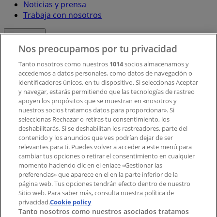
Noticias y prensa
Trabaja con nosotros
Contacto
Nos preocupamos por tu privacidad
Tanto nosotros como nuestros
1014
socios almacenamos y
accedemos a datos personales, como datos de navegación o
Contacto comercial y de marketing
identificadores únicos, en tu dispositivo. Si seleccionas Aceptar
Tienda mal colocada en el mapa
y navegar, estarás permitiendo que las tecnologías de rastreo
Notificar un folleto
apoyen los propósitos que se muestran en «nosotros y
¿Encontraste un problema en la web o en la
nuestros socios tratamos datos para proporcionar». Si
aplicación?
seleccionas Rechazar o retiras tu consentimiento, los
deshabilitarás. Si se deshabilitan los rastreadores, parte del
contenido y los anuncios que ves podrían dejar de ser
Índices
relevantes para ti. Puedes volver a acceder a este menú para
cambiar tus opciones o retirar el consentimiento en cualquier
momento haciendo clic en el enlace «Gestionar las
preferencias» que aparece en el en la parte inferior de la
Marcas
página web. Tus opciones tendrán efecto dentro de nuestro
Marcas locales
Sitio web. Para saber más, consulta nuestra política de
privacidad.
Negocios
Cookie policy
Tanto nosotros como nuestros asociados tratamos
Negocios cercanos