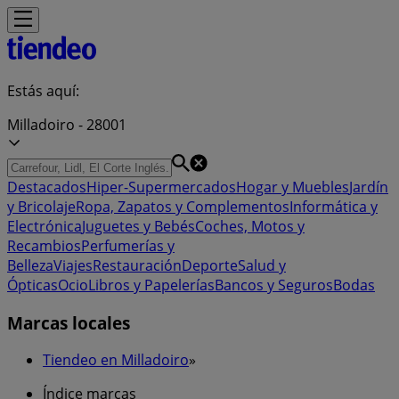
Estás aquí:
Milladoiro - 28001
Destacados
Hiper-Supermercados
Hogar y Muebles
Jardín
y Bricolaje
Ropa, Zapatos y Complementos
Informática y
Electrónica
Juguetes y Bebés
Coches, Motos y
Recambios
Perfumerías y
Belleza
Viajes
Restauración
Deporte
Salud y
Ópticas
Ocio
Libros y Papelerías
Bancos y Seguros
Bodas
Marcas locales
Tiendeo en Milladoiro
»
Índice marcas