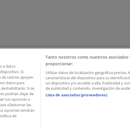
Tanto nosotros como nuestros asociados 
proporcionar:
 a datos
ispositivo. Si
Utilizar datos de localización geográfica precisa. 
as de rastreo apoyen
características del dispositivo para su identifica
mos datos para
un dispositivo y/o acceder a ella. Publicidad y c
deshabilitarás. Si se
de publicidad y contenido, investigación de audien
ves podrían dejar de
Lista de asociados (proveedores)
iar tus opciones o
lace «Gestionar las
 Palau de Mar – 08039 Barcelona, Spain
 Tus opciones tendrán
olítica de