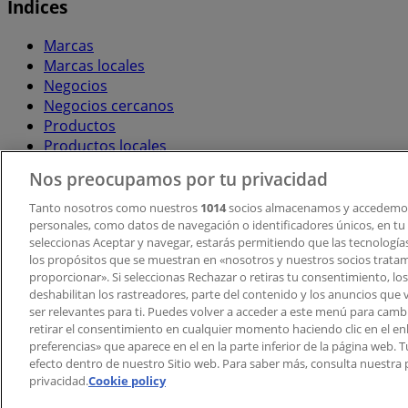
Índices
Marcas
Marcas locales
Negocios
Negocios cercanos
Productos
Productos locales
Ciudades
Nos preocupamos por tu privacidad
Descargar la APP Tiendeo
Tanto nosotros como nuestros
1014
socios almacenamos y accedemos
personales, como datos de navegación o identificadores únicos, en tu d
seleccionas Aceptar y navegar, estarás permitiendo que las tecnologí
los propósitos que se muestran en «nosotros y nuestros socios trata
proporcionar». Si seleccionas Rechazar o retiras tu consentimiento, los 
deshabilitan los rastreadores, parte del contenido y los anuncios que 
ser relevantes para ti. Puedes volver a acceder a este menú para camb
retirar el consentimiento en cualquier momento haciendo clic en el en
Copyright © Tiendeo ® 2026 · Shopfully Marketing S.L.U. –
preferencias» que aparece en el en la parte inferior de la página web.
efecto dentro de nuestro Sitio web. Para saber más, consulta nuestra p
Términos y condiciones
Política de privacidad
privacidad.
Cookie policy
Gestionar cookies