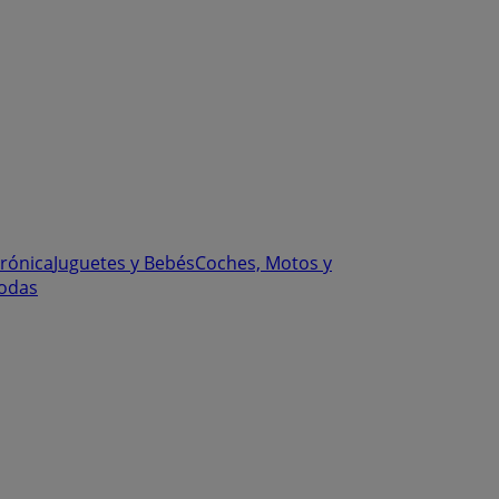
trónica
Juguetes y Bebés
Coches, Motos y
odas