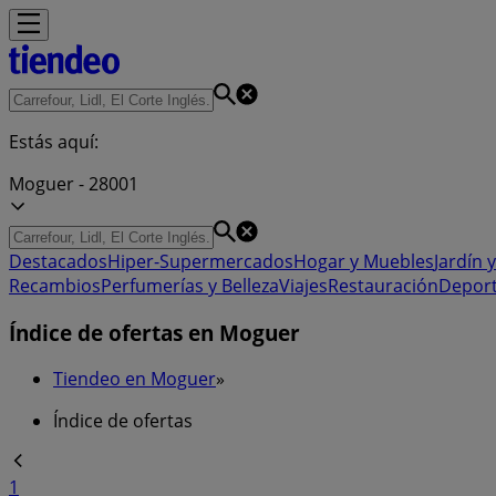
Estás aquí:
Moguer - 28001
Destacados
Hiper-Supermercados
Hogar y Muebles
Jardín y
Recambios
Perfumerías y Belleza
Viajes
Restauración
Depor
Índice de ofertas en Moguer
Tiendeo en Moguer
»
Índice de ofertas
1