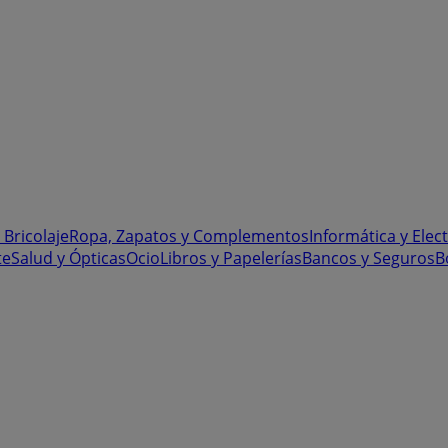
 Bricolaje
Ropa, Zapatos y Complementos
Informática y Elec
te
Salud y Ópticas
Ocio
Libros y Papelerías
Bancos y Seguros
B