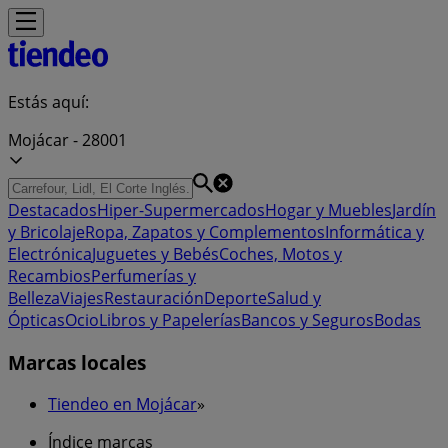
Estás aquí:
Mojácar - 28001
Destacados
Hiper-Supermercados
Hogar y Muebles
Jardín
y Bricolaje
Ropa, Zapatos y Complementos
Informática y
Electrónica
Juguetes y Bebés
Coches, Motos y
Recambios
Perfumerías y
Belleza
Viajes
Restauración
Deporte
Salud y
Ópticas
Ocio
Libros y Papelerías
Bancos y Seguros
Bodas
Marcas locales
Tiendeo en Mojácar
»
Índice marcas