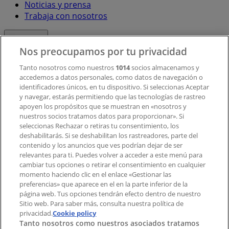
Noticias y prensa
Trabaja con nosotros
Contacto
Nos preocupamos por tu privacidad
Tanto nosotros como nuestros
1014
socios almacenamos y
accedemos a datos personales, como datos de navegación o
Contacto comercial y de marketing
identificadores únicos, en tu dispositivo. Si seleccionas Aceptar
Tienda mal colocada en el mapa
y navegar, estarás permitiendo que las tecnologías de rastreo
Notificar un folleto
apoyen los propósitos que se muestran en «nosotros y
¿Encontraste un problema en la web o en la
nuestros socios tratamos datos para proporcionar». Si
aplicación?
seleccionas Rechazar o retiras tu consentimiento, los
deshabilitarás. Si se deshabilitan los rastreadores, parte del
contenido y los anuncios que ves podrían dejar de ser
Índices
relevantes para ti. Puedes volver a acceder a este menú para
cambiar tus opciones o retirar el consentimiento en cualquier
momento haciendo clic en el enlace «Gestionar las
preferencias» que aparece en el en la parte inferior de la
Marcas
página web. Tus opciones tendrán efecto dentro de nuestro
Marcas locales
Sitio web. Para saber más, consulta nuestra política de
privacidad.
Negocios
Cookie policy
Tanto nosotros como nuestros asociados tratamos
Negocios cercanos