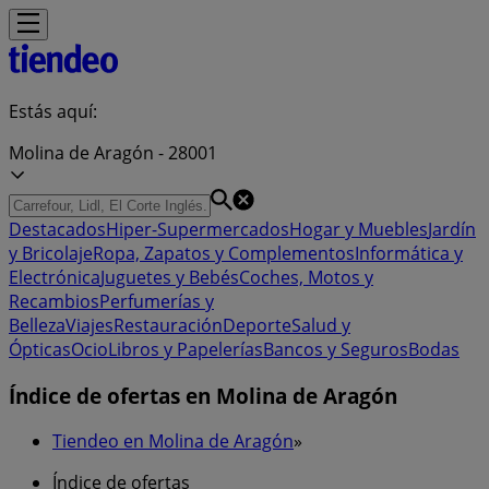
Estás aquí:
Molina de Aragón - 28001
Destacados
Hiper-Supermercados
Hogar y Muebles
Jardín
y Bricolaje
Ropa, Zapatos y Complementos
Informática y
Electrónica
Juguetes y Bebés
Coches, Motos y
Recambios
Perfumerías y
Belleza
Viajes
Restauración
Deporte
Salud y
Ópticas
Ocio
Libros y Papelerías
Bancos y Seguros
Bodas
Índice de ofertas en Molina de Aragón
Tiendeo en Molina de Aragón
»
Índice de ofertas