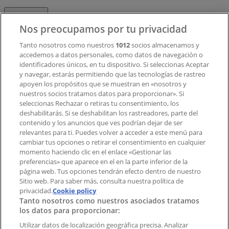
Contacto
Nos preocupamos por tu privacidad
Tanto nosotros como nuestros
1012
socios almacenamos y
accedemos a datos personales, como datos de navegación o
Contacto comercial y de marketing
identificadores únicos, en tu dispositivo. Si seleccionas Aceptar
Tienda mal colocada en el mapa
y navegar, estarás permitiendo que las tecnologías de rastreo
Notificar un folleto
apoyen los propósitos que se muestran en «nosotros y
¿Encontraste un problema en la web o en la
nuestros socios tratamos datos para proporcionar». Si
aplicación?
seleccionas Rechazar o retiras tu consentimiento, los
deshabilitarás. Si se deshabilitan los rastreadores, parte del
contenido y los anuncios que ves podrían dejar de ser
Índices
relevantes para ti. Puedes volver a acceder a este menú para
cambiar tus opciones o retirar el consentimiento en cualquier
momento haciendo clic en el enlace «Gestionar las
preferencias» que aparece en el en la parte inferior de la
Marcas
página web. Tus opciones tendrán efecto dentro de nuestro
Marcas locales
Sitio web. Para saber más, consulta nuestra política de
privacidad.
Negocios
Cookie policy
Tanto nosotros como nuestros asociados tratamos
Negocios cercanos
los datos para proporcionar:
Productos
Productos locales
Utilizar datos de localización geográfica precisa. Analizar