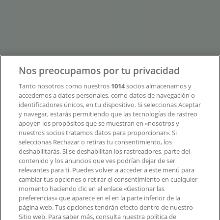
¿Qué hacemos?
Soluciones para empresas
Noticias y prensa
Trabaja con nosotros
Contacto
Nos preocupamos por tu privacidad
Tanto nosotros como nuestros
1014
socios almacenamos y
accedemos a datos personales, como datos de navegación o
Contacto comercial y de marketing
identificadores únicos, en tu dispositivo. Si seleccionas Aceptar
Tienda mal colocada en el mapa
y navegar, estarás permitiendo que las tecnologías de rastreo
Notificar un folleto
apoyen los propósitos que se muestran en «nosotros y
¿Encontraste un problema en la web o en la
nuestros socios tratamos datos para proporcionar». Si
aplicación?
seleccionas Rechazar o retiras tu consentimiento, los
deshabilitarás. Si se deshabilitan los rastreadores, parte del
contenido y los anuncios que ves podrían dejar de ser
Índices
relevantes para ti. Puedes volver a acceder a este menú para
cambiar tus opciones o retirar el consentimiento en cualquier
momento haciendo clic en el enlace «Gestionar las
preferencias» que aparece en el en la parte inferior de la
Marcas
página web. Tus opciones tendrán efecto dentro de nuestro
Marcas locales
Sitio web. Para saber más, consulta nuestra política de