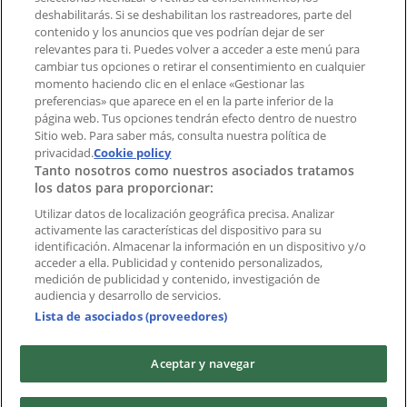
deshabilitarás. Si se deshabilitan los rastreadores, parte del
contenido y los anuncios que ves podrían dejar de ser
Índices
relevantes para ti. Puedes volver a acceder a este menú para
cambiar tus opciones o retirar el consentimiento en cualquier
momento haciendo clic en el enlace «Gestionar las
preferencias» que aparece en el en la parte inferior de la
Marcas
página web. Tus opciones tendrán efecto dentro de nuestro
Marcas locales
Sitio web. Para saber más, consulta nuestra política de
Negocios
privacidad.
Cookie policy
Tanto nosotros como nuestros asociados tratamos
Negocios cercanos
los datos para proporcionar:
Productos
Productos locales
Utilizar datos de localización geográfica precisa. Analizar
activamente las características del dispositivo para su
Ciudades
identificación. Almacenar la información en un dispositivo y/o
acceder a ella. Publicidad y contenido personalizados,
Descargar la APP Tiendeo
medición de publicidad y contenido, investigación de
audiencia y desarrollo de servicios.
Lista de asociados (proveedores)
Aceptar y navegar
Copyright © Tiendeo ® 2026 · Shopfully Marketing S.L.U. –