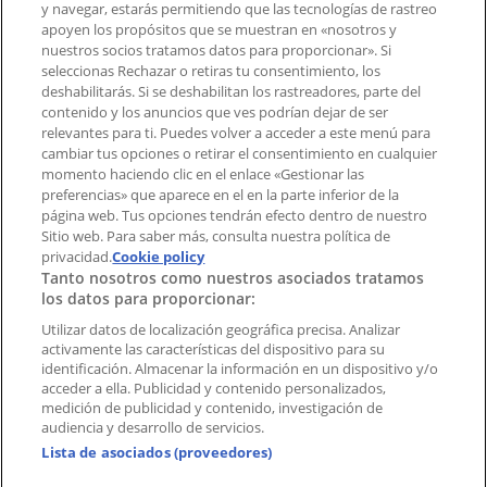
y navegar, estarás permitiendo que las tecnologías de rastreo
Notificar un folleto
apoyen los propósitos que se muestran en «nosotros y
¿Encontraste un problema en la web o en la
nuestros socios tratamos datos para proporcionar». Si
aplicación?
seleccionas Rechazar o retiras tu consentimiento, los
deshabilitarás. Si se deshabilitan los rastreadores, parte del
contenido y los anuncios que ves podrían dejar de ser
Índices
relevantes para ti. Puedes volver a acceder a este menú para
cambiar tus opciones o retirar el consentimiento en cualquier
momento haciendo clic en el enlace «Gestionar las
preferencias» que aparece en el en la parte inferior de la
Marcas
página web. Tus opciones tendrán efecto dentro de nuestro
Marcas locales
Sitio web. Para saber más, consulta nuestra política de
Negocios
privacidad.
Cookie policy
Tanto nosotros como nuestros asociados tratamos
Negocios cercanos
los datos para proporcionar:
Productos
Productos locales
Utilizar datos de localización geográfica precisa. Analizar
activamente las características del dispositivo para su
Ciudades
identificación. Almacenar la información en un dispositivo y/o
acceder a ella. Publicidad y contenido personalizados,
Descargar la APP Tiendeo
medición de publicidad y contenido, investigación de
audiencia y desarrollo de servicios.
Lista de asociados (proveedores)