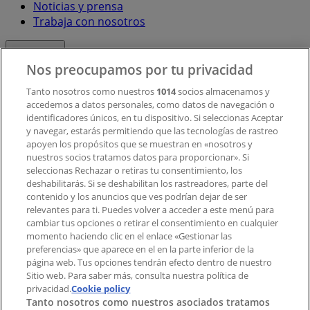
Noticias y prensa
Trabaja con nosotros
Contacto
Nos preocupamos por tu privacidad
Tanto nosotros como nuestros
1014
socios almacenamos y
accedemos a datos personales, como datos de navegación o
Contacto comercial y de marketing
identificadores únicos, en tu dispositivo. Si seleccionas Aceptar
Tienda mal colocada en el mapa
y navegar, estarás permitiendo que las tecnologías de rastreo
Notificar un folleto
apoyen los propósitos que se muestran en «nosotros y
¿Encontraste un problema en la web o en la
nuestros socios tratamos datos para proporcionar». Si
aplicación?
seleccionas Rechazar o retiras tu consentimiento, los
deshabilitarás. Si se deshabilitan los rastreadores, parte del
contenido y los anuncios que ves podrían dejar de ser
Índices
relevantes para ti. Puedes volver a acceder a este menú para
cambiar tus opciones o retirar el consentimiento en cualquier
momento haciendo clic en el enlace «Gestionar las
preferencias» que aparece en el en la parte inferior de la
Marcas
página web. Tus opciones tendrán efecto dentro de nuestro
Marcas locales
Sitio web. Para saber más, consulta nuestra política de
privacidad.
Negocios
Cookie policy
Tanto nosotros como nuestros asociados tratamos
Negocios cercanos