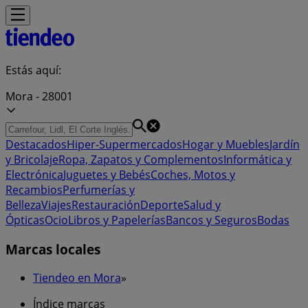
Estás aquí:
Mora - 28001
Destacados
Hiper-Supermercados
Hogar y Muebles
Jardín
y Bricolaje
Ropa, Zapatos y Complementos
Informática y
Electrónica
Juguetes y Bebés
Coches, Motos y
Recambios
Perfumerías y
Belleza
Viajes
Restauración
Deporte
Salud y
Ópticas
Ocio
Libros y Papelerías
Bancos y Seguros
Bodas
Marcas locales
Tiendeo en Mora
»
Índice marcas