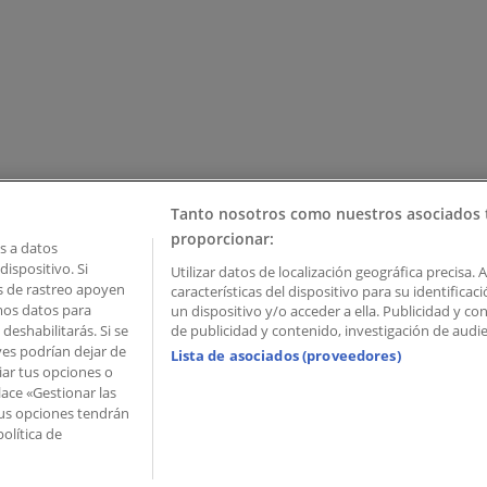
Tanto nosotros como nuestros asociados 
proporcionar:
 a datos
ispositivo. Si
Utilizar datos de localización geográfica precisa. 
as de rastreo apoyen
características del dispositivo para su identifica
mos datos para
un dispositivo y/o acceder a ella. Publicidad y c
deshabilitarás. Si se
de publicidad y contenido, investigación de audien
ves podrían dejar de
Lista de asociados (proveedores)
iar tus opciones o
lace «Gestionar las
 Palau de Mar – 08039 Barcelona, Spain
 Tus opciones tendrán
olítica de