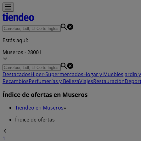
Estás aquí:
Museros - 28001
Destacados
Hiper-Supermercados
Hogar y Muebles
Jardín y
Recambios
Perfumerías y Belleza
Viajes
Restauración
Depor
Índice de ofertas en Museros
Tiendeo en Museros
»
Índice de ofertas
1