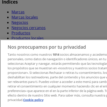
Índices
Marcas
Marcas locales
Negocios
Negocios cercanos
Productos
Productos locales
Ciudades
Nos preocupamos por tu privacidad
Descargar la APP Tiendeo
Tanto nosotros como nuestros
1014
socios almacenamos y accedemos
personales, como datos de navegación o identificadores únicos, en tu d
seleccionas Aceptar y navegar, estarás permitiendo que las tecnologí
los propósitos que se muestran en «nosotros y nuestros socios trata
proporcionar». Si seleccionas Rechazar o retiras tu consentimiento, los 
deshabilitan los rastreadores, parte del contenido y los anuncios que 
ser relevantes para ti. Puedes volver a acceder a este menú para camb
retirar el consentimiento en cualquier momento haciendo clic en el en
Copyright © Tiendeo ® 2026 · Shopfully Marketing S.L.U. –
preferencias» que aparece en el en la parte inferior de la página web.
efecto dentro de nuestro Sitio web. Para saber más, consulta nuestra p
Términos y condiciones
Política de privacidad
privacidad.
Cookie policy
Gestionar cookies