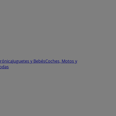
trónica
Juguetes y Bebés
Coches, Motos y
odas