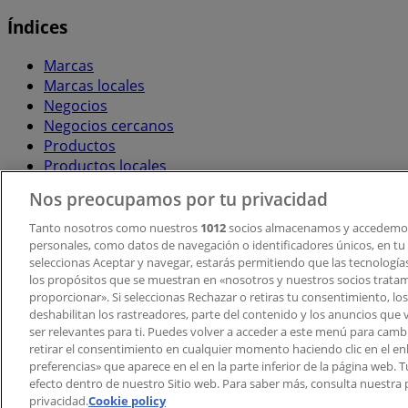
Índices
Marcas
Marcas locales
Negocios
Negocios cercanos
Productos
Productos locales
Ciudades
Nos preocupamos por tu privacidad
Descargar la APP Tiendeo
Tanto nosotros como nuestros
1012
socios almacenamos y accedemos
personales, como datos de navegación o identificadores únicos, en tu d
seleccionas Aceptar y navegar, estarás permitiendo que las tecnologí
los propósitos que se muestran en «nosotros y nuestros socios trata
proporcionar». Si seleccionas Rechazar o retiras tu consentimiento, los 
deshabilitan los rastreadores, parte del contenido y los anuncios que 
ser relevantes para ti. Puedes volver a acceder a este menú para camb
retirar el consentimiento en cualquier momento haciendo clic en el en
Copyright © Tiendeo ® 2026 · Shopfully Marketing S.L.U. –
preferencias» que aparece en el en la parte inferior de la página web.
efecto dentro de nuestro Sitio web. Para saber más, consulta nuestra p
Términos y condiciones
Política de privacidad
privacidad.
Cookie policy