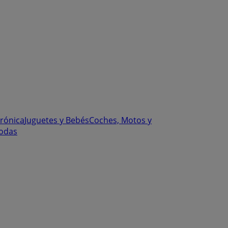
trónica
Juguetes y Bebés
Coches, Motos y
odas