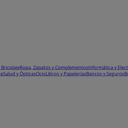
 Bricolaje
Ropa, Zapatos y Complementos
Informática y Elec
te
Salud y Ópticas
Ocio
Libros y Papelerías
Bancos y Seguros
B