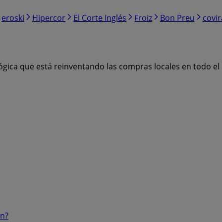
eroski
Hipercor
El Corte Inglés
Froiz
Bon Preu
covi
ógica que está reinventando las compras locales en todo e
ón?