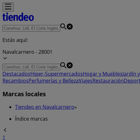
Estás aquí:
Navalcarnero - 28001
Destacados
Hiper-Supermercados
Hogar y Muebles
Jardín y
Recambios
Perfumerías y Belleza
Viajes
Restauración
Depor
Marcas locales
Tiendeo en Navalcarnero
»
Índice marcas
1