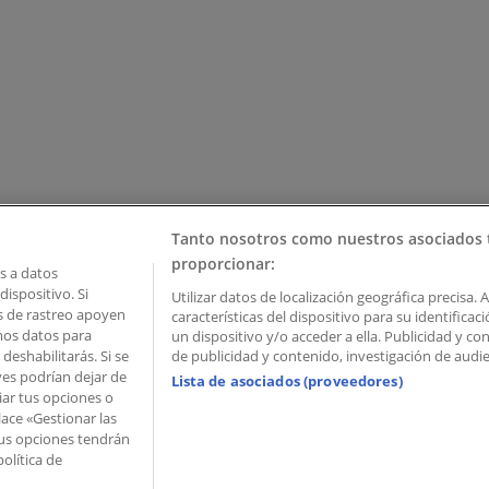
Tanto nosotros como nuestros asociados 
proporcionar:
 a datos
ispositivo. Si
Utilizar datos de localización geográfica precisa. 
as de rastreo apoyen
características del dispositivo para su identifica
mos datos para
un dispositivo y/o acceder a ella. Publicidad y c
deshabilitarás. Si se
de publicidad y contenido, investigación de audien
ves podrían dejar de
Lista de asociados (proveedores)
iar tus opciones o
lace «Gestionar las
 Palau de Mar – 08039 Barcelona, Spain
 Tus opciones tendrán
olítica de