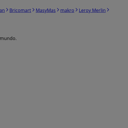
ran
Bricomart
MasyMas
makro
Leroy Merlin
l mundo.