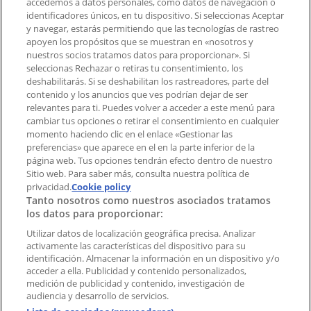
accedemos a datos personales, como datos de navegación o
Contacto comercial y de marketing
identificadores únicos, en tu dispositivo. Si seleccionas Aceptar
Tienda mal colocada en el mapa
y navegar, estarás permitiendo que las tecnologías de rastreo
Notificar un folleto
apoyen los propósitos que se muestran en «nosotros y
¿Encontraste un problema en la web o en la
nuestros socios tratamos datos para proporcionar». Si
aplicación?
seleccionas Rechazar o retiras tu consentimiento, los
deshabilitarás. Si se deshabilitan los rastreadores, parte del
contenido y los anuncios que ves podrían dejar de ser
Índices
relevantes para ti. Puedes volver a acceder a este menú para
cambiar tus opciones o retirar el consentimiento en cualquier
momento haciendo clic en el enlace «Gestionar las
preferencias» que aparece en el en la parte inferior de la
Marcas
página web. Tus opciones tendrán efecto dentro de nuestro
Marcas locales
Sitio web. Para saber más, consulta nuestra política de
Negocios
privacidad.
Cookie policy
Tanto nosotros como nuestros asociados tratamos
Negocios cercanos
los datos para proporcionar:
Productos
Productos locales
Utilizar datos de localización geográfica precisa. Analizar
activamente las características del dispositivo para su
Ciudades
identificación. Almacenar la información en un dispositivo y/o
acceder a ella. Publicidad y contenido personalizados,
Descargar la APP Tiendeo
medición de publicidad y contenido, investigación de
audiencia y desarrollo de servicios.