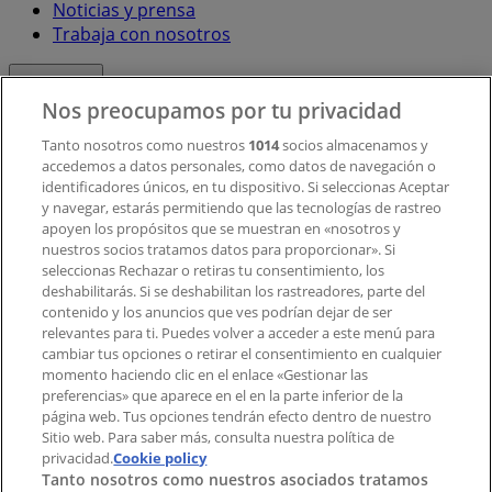
Noticias y prensa
Trabaja con nosotros
Contacto
Nos preocupamos por tu privacidad
Tanto nosotros como nuestros
1014
socios almacenamos y
accedemos a datos personales, como datos de navegación o
Contacto comercial y de marketing
identificadores únicos, en tu dispositivo. Si seleccionas Aceptar
Tienda mal colocada en el mapa
y navegar, estarás permitiendo que las tecnologías de rastreo
Notificar un folleto
apoyen los propósitos que se muestran en «nosotros y
¿Encontraste un problema en la web o en la
nuestros socios tratamos datos para proporcionar». Si
aplicación?
seleccionas Rechazar o retiras tu consentimiento, los
deshabilitarás. Si se deshabilitan los rastreadores, parte del
contenido y los anuncios que ves podrían dejar de ser
Índices
relevantes para ti. Puedes volver a acceder a este menú para
cambiar tus opciones o retirar el consentimiento en cualquier
momento haciendo clic en el enlace «Gestionar las
preferencias» que aparece en el en la parte inferior de la
Marcas
página web. Tus opciones tendrán efecto dentro de nuestro
Marcas locales
Sitio web. Para saber más, consulta nuestra política de
privacidad.
Negocios
Cookie policy
Tanto nosotros como nuestros asociados tratamos
Negocios cercanos