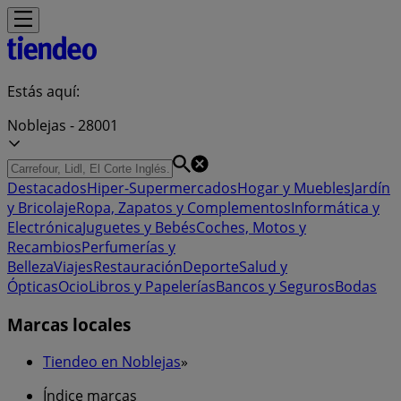
Estás aquí:
Noblejas - 28001
Destacados
Hiper-Supermercados
Hogar y Muebles
Jardín
y Bricolaje
Ropa, Zapatos y Complementos
Informática y
Electrónica
Juguetes y Bebés
Coches, Motos y
Recambios
Perfumerías y
Belleza
Viajes
Restauración
Deporte
Salud y
Ópticas
Ocio
Libros y Papelerías
Bancos y Seguros
Bodas
Marcas locales
Tiendeo en Noblejas
»
Índice marcas