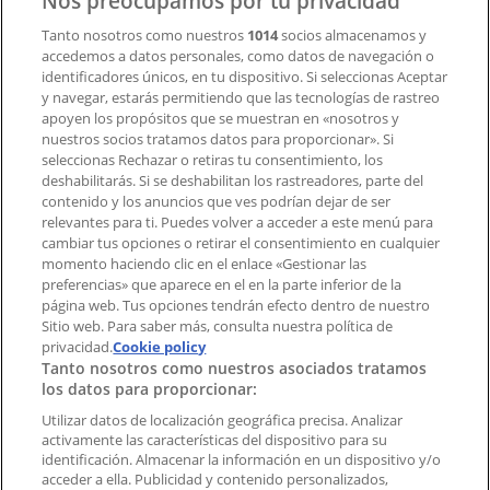
Nos preocupamos por tu privacidad
Contacto
Tanto nosotros como nuestros
1014
socios almacenamos y
accedemos a datos personales, como datos de navegación o
identificadores únicos, en tu dispositivo. Si seleccionas Aceptar
y navegar, estarás permitiendo que las tecnologías de rastreo
Contacto comercial y de marketing
apoyen los propósitos que se muestran en «nosotros y
Tienda mal colocada en el mapa
nuestros socios tratamos datos para proporcionar». Si
Notificar un folleto
seleccionas Rechazar o retiras tu consentimiento, los
deshabilitarás. Si se deshabilitan los rastreadores, parte del
¿Encontraste un problema en la web o en la
contenido y los anuncios que ves podrían dejar de ser
aplicación?
relevantes para ti. Puedes volver a acceder a este menú para
cambiar tus opciones o retirar el consentimiento en cualquier
momento haciendo clic en el enlace «Gestionar las
Índices
preferencias» que aparece en el en la parte inferior de la
página web. Tus opciones tendrán efecto dentro de nuestro
Sitio web. Para saber más, consulta nuestra política de
Marcas
privacidad.
Cookie policy
Tanto nosotros como nuestros asociados tratamos
Negocios
los datos para proporcionar:
Negocios cercanos
Productos
Utilizar datos de localización geográfica precisa. Analizar
activamente las características del dispositivo para su
Ciudades
identificación. Almacenar la información en un dispositivo y/o
acceder a ella. Publicidad y contenido personalizados,