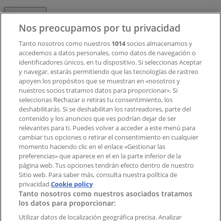
Contacto
Nos preocupamos por tu privacidad
Tanto nosotros como nuestros
1014
socios almacenamos y
accedemos a datos personales, como datos de navegación o
Contacto comercial y de marketing
identificadores únicos, en tu dispositivo. Si seleccionas Aceptar
Tienda mal colocada en el mapa
y navegar, estarás permitiendo que las tecnologías de rastreo
Notificar un folleto
apoyen los propósitos que se muestran en «nosotros y
¿Encontraste un problema en la web o en la
nuestros socios tratamos datos para proporcionar». Si
aplicación?
seleccionas Rechazar o retiras tu consentimiento, los
deshabilitarás. Si se deshabilitan los rastreadores, parte del
contenido y los anuncios que ves podrían dejar de ser
Índices
relevantes para ti. Puedes volver a acceder a este menú para
cambiar tus opciones o retirar el consentimiento en cualquier
momento haciendo clic en el enlace «Gestionar las
preferencias» que aparece en el en la parte inferior de la
Marcas
página web. Tus opciones tendrán efecto dentro de nuestro
Marcas locales
Sitio web. Para saber más, consulta nuestra política de
privacidad.
Negocios
Cookie policy
Tanto nosotros como nuestros asociados tratamos
Negocios cercanos
los datos para proporcionar:
Productos
Productos locales
Utilizar datos de localización geográfica precisa. Analizar