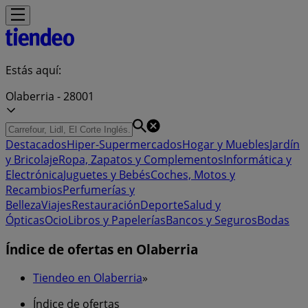
Estás aquí:
Olaberria - 28001
Destacados
Hiper-Supermercados
Hogar y Muebles
Jardín
y Bricolaje
Ropa, Zapatos y Complementos
Informática y
Electrónica
Juguetes y Bebés
Coches, Motos y
Recambios
Perfumerías y
Belleza
Viajes
Restauración
Deporte
Salud y
Ópticas
Ocio
Libros y Papelerías
Bancos y Seguros
Bodas
Índice de ofertas en Olaberria
Tiendeo en Olaberria
»
Índice de ofertas