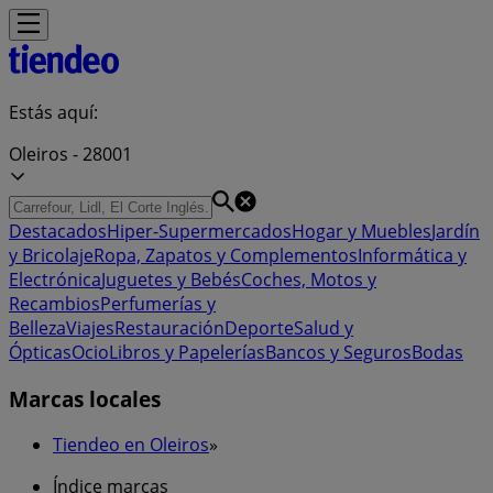
Estás aquí:
Oleiros - 28001
Destacados
Hiper-Supermercados
Hogar y Muebles
Jardín
y Bricolaje
Ropa, Zapatos y Complementos
Informática y
Electrónica
Juguetes y Bebés
Coches, Motos y
Recambios
Perfumerías y
Belleza
Viajes
Restauración
Deporte
Salud y
Ópticas
Ocio
Libros y Papelerías
Bancos y Seguros
Bodas
Marcas locales
Tiendeo en Oleiros
»
Índice marcas