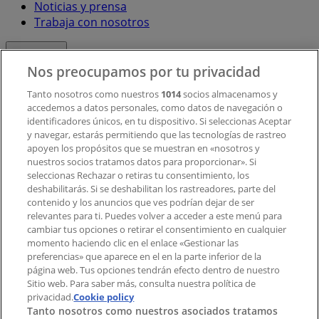
Noticias y prensa
Trabaja con nosotros
Contacto
Nos preocupamos por tu privacidad
Tanto nosotros como nuestros
1014
socios almacenamos y
accedemos a datos personales, como datos de navegación o
Contacto comercial y de marketing
identificadores únicos, en tu dispositivo. Si seleccionas Aceptar
Tienda mal colocada en el mapa
y navegar, estarás permitiendo que las tecnologías de rastreo
Notificar un folleto
apoyen los propósitos que se muestran en «nosotros y
¿Encontraste un problema en la web o en la
nuestros socios tratamos datos para proporcionar». Si
aplicación?
seleccionas Rechazar o retiras tu consentimiento, los
deshabilitarás. Si se deshabilitan los rastreadores, parte del
contenido y los anuncios que ves podrían dejar de ser
Índices
relevantes para ti. Puedes volver a acceder a este menú para
cambiar tus opciones o retirar el consentimiento en cualquier
momento haciendo clic en el enlace «Gestionar las
preferencias» que aparece en el en la parte inferior de la
Marcas
página web. Tus opciones tendrán efecto dentro de nuestro
Marcas locales
Sitio web. Para saber más, consulta nuestra política de
privacidad.
Negocios
Cookie policy
Tanto nosotros como nuestros asociados tratamos
Negocios cercanos