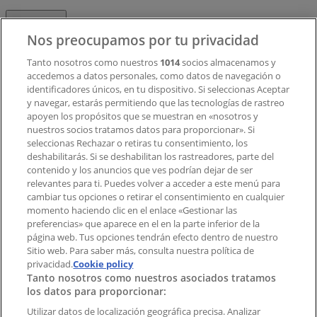
Contacto
Nos preocupamos por tu privacidad
Tanto nosotros como nuestros
1014
socios almacenamos y
accedemos a datos personales, como datos de navegación o
Contacto comercial y de marketing
identificadores únicos, en tu dispositivo. Si seleccionas Aceptar
Tienda mal colocada en el mapa
y navegar, estarás permitiendo que las tecnologías de rastreo
Notificar un folleto
apoyen los propósitos que se muestran en «nosotros y
¿Encontraste un problema en la web o en la
nuestros socios tratamos datos para proporcionar». Si
aplicación?
seleccionas Rechazar o retiras tu consentimiento, los
deshabilitarás. Si se deshabilitan los rastreadores, parte del
contenido y los anuncios que ves podrían dejar de ser
Índices
relevantes para ti. Puedes volver a acceder a este menú para
cambiar tus opciones o retirar el consentimiento en cualquier
momento haciendo clic en el enlace «Gestionar las
preferencias» que aparece en el en la parte inferior de la
Marcas
página web. Tus opciones tendrán efecto dentro de nuestro
Marcas locales
Sitio web. Para saber más, consulta nuestra política de
privacidad.
Negocios
Cookie policy
Tanto nosotros como nuestros asociados tratamos
Negocios cercanos
los datos para proporcionar:
Productos
Productos locales
Utilizar datos de localización geográfica precisa. Analizar