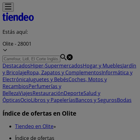
Estás aquí:
Olite - 28001
Destacados
Hiper-Supermercados
Hogar y Muebles
Jardín
y Bricolaje
Ropa, Zapatos y Complementos
Informática y
Electrónica
Juguetes y Bebés
Coches, Motos y
Recambios
Perfumerías y
Belleza
Viajes
Restauración
Deporte
Salud y
Ópticas
Ocio
Libros y Papelerías
Bancos y Seguros
Bodas
Índice de ofertas en Olite
Tiendeo en Olite
»
Índice de ofertas