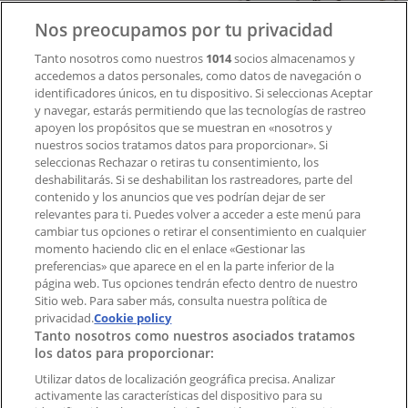
Contacto
Nos preocupamos por tu privacidad
Tanto nosotros como nuestros
1014
socios almacenamos y
accedemos a datos personales, como datos de navegación o
Contacto comercial y de marketing
identificadores únicos, en tu dispositivo. Si seleccionas Aceptar
Tienda mal colocada en el mapa
y navegar, estarás permitiendo que las tecnologías de rastreo
Notificar un folleto
apoyen los propósitos que se muestran en «nosotros y
¿Encontraste un problema en la web o en la
nuestros socios tratamos datos para proporcionar». Si
aplicación?
seleccionas Rechazar o retiras tu consentimiento, los
deshabilitarás. Si se deshabilitan los rastreadores, parte del
contenido y los anuncios que ves podrían dejar de ser
Índices
relevantes para ti. Puedes volver a acceder a este menú para
cambiar tus opciones o retirar el consentimiento en cualquier
momento haciendo clic en el enlace «Gestionar las
preferencias» que aparece en el en la parte inferior de la
Marcas
página web. Tus opciones tendrán efecto dentro de nuestro
Marcas locales
Sitio web. Para saber más, consulta nuestra política de
Negocios
privacidad.
Cookie policy
Tanto nosotros como nuestros asociados tratamos
Negocios cercanos
los datos para proporcionar:
Productos
Productos locales
Utilizar datos de localización geográfica precisa. Analizar
activamente las características del dispositivo para su
Ciudades