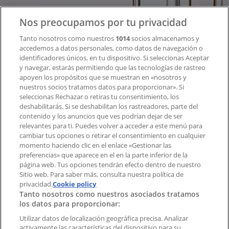
Contacto
Nos preocupamos por tu privacidad
Tanto nosotros como nuestros
1014
socios almacenamos y
accedemos a datos personales, como datos de navegación o
Contacto comercial y de marketing
identificadores únicos, en tu dispositivo. Si seleccionas Aceptar
Tienda mal colocada en el mapa
y navegar, estarás permitiendo que las tecnologías de rastreo
Notificar un folleto
apoyen los propósitos que se muestran en «nosotros y
¿Encontraste un problema en la web o en la
nuestros socios tratamos datos para proporcionar». Si
aplicación?
seleccionas Rechazar o retiras tu consentimiento, los
deshabilitarás. Si se deshabilitan los rastreadores, parte del
contenido y los anuncios que ves podrían dejar de ser
Índices
relevantes para ti. Puedes volver a acceder a este menú para
cambiar tus opciones o retirar el consentimiento en cualquier
momento haciendo clic en el enlace «Gestionar las
preferencias» que aparece en el en la parte inferior de la
Marcas
página web. Tus opciones tendrán efecto dentro de nuestro
Marcas locales
Sitio web. Para saber más, consulta nuestra política de
Negocios
privacidad.
Cookie policy
Tanto nosotros como nuestros asociados tratamos
Negocios cercanos
los datos para proporcionar:
Productos
Productos locales
Utilizar datos de localización geográfica precisa. Analizar
activamente las características del dispositivo para su