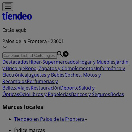
Estás aquí:
Palos de la Frontera - 28001
Destacados
Hiper-Supermercados
Hogar y Muebles
Jardín
y Bricolaje
Ropa, Zapatos y Complementos
Informática y
Electrónica
Juguetes y Bebés
Coches, Motos y
Recambios
Perfumerías y
Belleza
Viajes
Restauración
Deporte
Salud y
Ópticas
Ocio
Libros y Papelerías
Bancos y Seguros
Bodas
Marcas locales
Tiendeo en Palos de la Frontera
»
Índice marcas