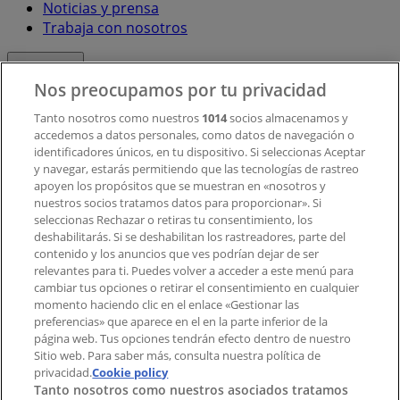
Noticias y prensa
Trabaja con nosotros
Contacto
Nos preocupamos por tu privacidad
Tanto nosotros como nuestros
1014
socios almacenamos y
accedemos a datos personales, como datos de navegación o
Contacto comercial y de marketing
identificadores únicos, en tu dispositivo. Si seleccionas Aceptar
Tienda mal colocada en el mapa
y navegar, estarás permitiendo que las tecnologías de rastreo
Notificar un folleto
apoyen los propósitos que se muestran en «nosotros y
¿Encontraste un problema en la web o en la
nuestros socios tratamos datos para proporcionar». Si
aplicación?
seleccionas Rechazar o retiras tu consentimiento, los
deshabilitarás. Si se deshabilitan los rastreadores, parte del
contenido y los anuncios que ves podrían dejar de ser
Índices
relevantes para ti. Puedes volver a acceder a este menú para
cambiar tus opciones o retirar el consentimiento en cualquier
momento haciendo clic en el enlace «Gestionar las
preferencias» que aparece en el en la parte inferior de la
Marcas
página web. Tus opciones tendrán efecto dentro de nuestro
Marcas locales
Sitio web. Para saber más, consulta nuestra política de
privacidad.
Negocios
Cookie policy
Tanto nosotros como nuestros asociados tratamos
Negocios cercanos