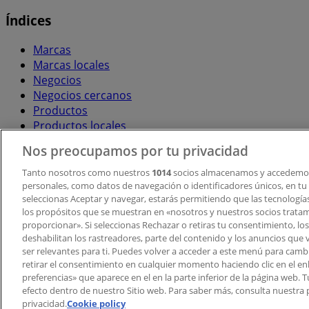
Índices
Marcas
Marcas locales
Negocios
Negocios cercanos
Productos
Productos locales
Ciudades
Nos preocupamos por tu privacidad
Descargar la APP Tiendeo
Tanto nosotros como nuestros
1014
socios almacenamos y accedemos
personales, como datos de navegación o identificadores únicos, en tu d
seleccionas Aceptar y navegar, estarás permitiendo que las tecnologí
los propósitos que se muestran en «nosotros y nuestros socios trata
proporcionar». Si seleccionas Rechazar o retiras tu consentimiento, los 
deshabilitan los rastreadores, parte del contenido y los anuncios que 
ser relevantes para ti. Puedes volver a acceder a este menú para camb
retirar el consentimiento en cualquier momento haciendo clic en el en
Copyright © Tiendeo ® 2026 · Shopfully Marketing S.L.U. –
preferencias» que aparece en el en la parte inferior de la página web.
efecto dentro de nuestro Sitio web. Para saber más, consulta nuestra p
Términos y condiciones
Política de privacidad
privacidad.
Cookie policy