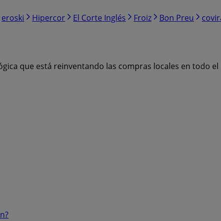
eroski
Hipercor
El Corte Inglés
Froiz
Bon Preu
covi
ógica que está reinventando las compras locales en todo e
ón?