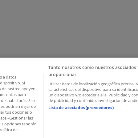
Tanto nosotros como nuestros asociados 
proporcionar:
 a datos
ispositivo. Si
Utilizar datos de localización geográfica precisa. 
as de rastreo apoyen
características del dispositivo para su identifica
mos datos para
un dispositivo y/o acceder a ella. Publicidad y c
deshabilitarás. Si se
de publicidad y contenido, investigación de audien
ves podrían dejar de
Lista de asociados (proveedores)
iar tus opciones o
lace «Gestionar las
 Palau de Mar – 08039 Barcelona, Spain
 Tus opciones tendrán
olítica de