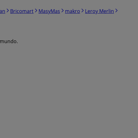
ran
Bricomart
MasyMas
makro
Leroy Merlin
l mundo.