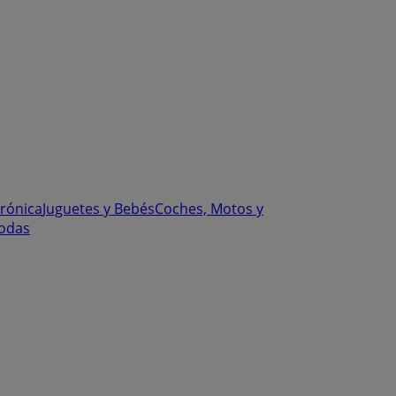
trónica
Juguetes y Bebés
Coches, Motos y
odas