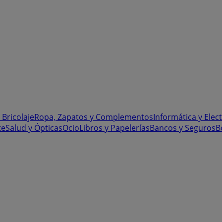
 Bricolaje
Ropa, Zapatos y Complementos
Informática y Elec
te
Salud y Ópticas
Ocio
Libros y Papelerías
Bancos y Seguros
B