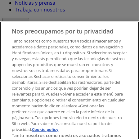
Noticias y prensa
Trabaja con nosotros
Contacto
Nos preocupamos por tu privacidad
Tanto nosotros como nuestros
1014
socios almacenamos y
accedemos a datos personales, como datos de navegación o
Contacto comercial y de marketing
identificadores únicos, en tu dispositivo. Si seleccionas Aceptar
Tienda mal colocada en el mapa
y navegar, estarás permitiendo que las tecnologías de rastreo
Notificar un folleto
apoyen los propósitos que se muestran en «nosotros y
¿Encontraste un problema en la web o en la
nuestros socios tratamos datos para proporcionar». Si
aplicación?
seleccionas Rechazar o retiras tu consentimiento, los
deshabilitarás. Si se deshabilitan los rastreadores, parte del
contenido y los anuncios que ves podrían dejar de ser
Índices
relevantes para ti. Puedes volver a acceder a este menú para
cambiar tus opciones o retirar el consentimiento en cualquier
momento haciendo clic en el enlace «Gestionar las
preferencias» que aparece en el en la parte inferior de la
Marcas
página web. Tus opciones tendrán efecto dentro de nuestro
Marcas locales
Sitio web. Para saber más, consulta nuestra política de
privacidad.
Negocios
Cookie policy
Tanto nosotros como nuestros asociados tratamos
Negocios cercanos