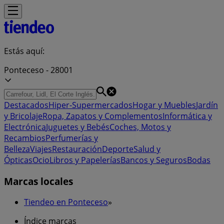
Estás aquí:
Ponteceso - 28001
Destacados
Hiper-Supermercados
Hogar y Muebles
Jardín
y Bricolaje
Ropa, Zapatos y Complementos
Informática y
Electrónica
Juguetes y Bebés
Coches, Motos y
Recambios
Perfumerías y
Belleza
Viajes
Restauración
Deporte
Salud y
Ópticas
Ocio
Libros y Papelerías
Bancos y Seguros
Bodas
Marcas locales
Tiendeo en Ponteceso
»
Índice marcas