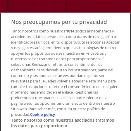
Trabaja con nosotros
Contacto
Nos preocupamos por tu privacidad
Tanto nosotros como nuestros
1014
socios almacenamos y
accedemos a datos personales, como datos de navegación o
Contacto comercial y de marketing
identificadores únicos, en tu dispositivo. Si seleccionas Aceptar
Tienda mal colocada en el mapa
y navegar, estarás permitiendo que las tecnologías de rastreo
Notificar un folleto
apoyen los propósitos que se muestran en «nosotros y
¿Encontraste un problema en la web o en la
nuestros socios tratamos datos para proporcionar». Si
aplicación?
seleccionas Rechazar o retiras tu consentimiento, los
deshabilitarás. Si se deshabilitan los rastreadores, parte del
contenido y los anuncios que ves podrían dejar de ser
Índices
relevantes para ti. Puedes volver a acceder a este menú para
cambiar tus opciones o retirar el consentimiento en cualquier
momento haciendo clic en el enlace «Gestionar las
preferencias» que aparece en el en la parte inferior de la
Marcas
página web. Tus opciones tendrán efecto dentro de nuestro
Marcas locales
Sitio web. Para saber más, consulta nuestra política de
Negocios
privacidad.
Cookie policy
Tanto nosotros como nuestros asociados tratamos
Negocios cercanos
los datos para proporcionar:
Productos