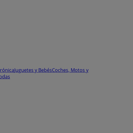
trónica
Juguetes y Bebés
Coches, Motos y
odas