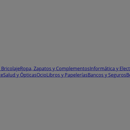
 Bricolaje
Ropa, Zapatos y Complementos
Informática y Elec
te
Salud y Ópticas
Ocio
Libros y Papelerías
Bancos y Seguros
B