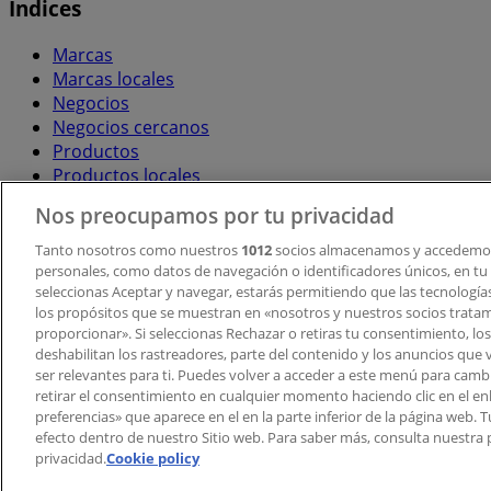
Índices
Marcas
Marcas locales
Negocios
Negocios cercanos
Productos
Productos locales
Ciudades
Nos preocupamos por tu privacidad
Descargar la APP Tiendeo
Tanto nosotros como nuestros
1012
socios almacenamos y accedemos
personales, como datos de navegación o identificadores únicos, en tu d
seleccionas Aceptar y navegar, estarás permitiendo que las tecnologí
los propósitos que se muestran en «nosotros y nuestros socios trata
proporcionar». Si seleccionas Rechazar o retiras tu consentimiento, los 
deshabilitan los rastreadores, parte del contenido y los anuncios que 
ser relevantes para ti. Puedes volver a acceder a este menú para camb
retirar el consentimiento en cualquier momento haciendo clic en el en
Copyright © Tiendeo ® 2026 · Shopfully Marketing S.L.U. –
preferencias» que aparece en el en la parte inferior de la página web.
efecto dentro de nuestro Sitio web. Para saber más, consulta nuestra p
Términos y condiciones
Política de privacidad
privacidad.
Cookie policy
Gestionar cookies