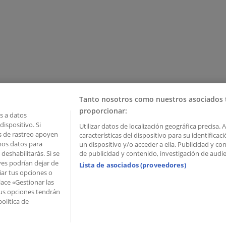
Tanto nosotros como nuestros asociados 
proporcionar:
 a datos
ispositivo. Si
Utilizar datos de localización geográfica precisa. 
as de rastreo apoyen
características del dispositivo para su identifica
mos datos para
un dispositivo y/o acceder a ella. Publicidad y c
deshabilitarás. Si se
de publicidad y contenido, investigación de audien
ves podrían dejar de
Lista de asociados (proveedores)
iar tus opciones o
lace «Gestionar las
 Palau de Mar – 08039 Barcelona, Spain
 Tus opciones tendrán
olítica de