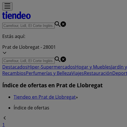
Estás aquí:
Prat de Llobregat - 28001
Destacados
Hiper-Supermercados
Hogar y Muebles
Jardín y
Recambios
Perfumerías y Belleza
Viajes
Restauración
Depor
Índice de ofertas en Prat de Llobregat
Tiendeo en Prat de Llobregat
»
Índice de ofertas
1