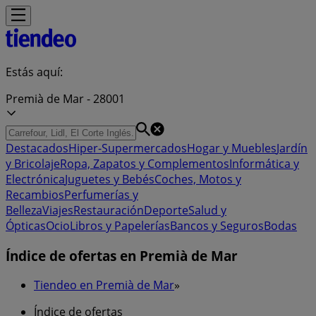
Estás aquí:
Premià de Mar - 28001
Destacados
Hiper-Supermercados
Hogar y Muebles
Jardín
y Bricolaje
Ropa, Zapatos y Complementos
Informática y
Electrónica
Juguetes y Bebés
Coches, Motos y
Recambios
Perfumerías y
Belleza
Viajes
Restauración
Deporte
Salud y
Ópticas
Ocio
Libros y Papelerías
Bancos y Seguros
Bodas
Índice de ofertas en Premià de Mar
Tiendeo en Premià de Mar
»
Índice de ofertas