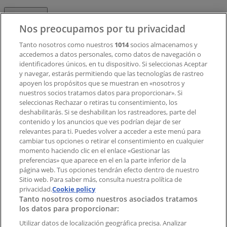
Contacto
Nos preocupamos por tu privacidad
Tanto nosotros como nuestros
1014
socios almacenamos y
accedemos a datos personales, como datos de navegación o
Contacto comercial y de marketing
identificadores únicos, en tu dispositivo. Si seleccionas Aceptar
Tienda mal colocada en el mapa
y navegar, estarás permitiendo que las tecnologías de rastreo
Notificar un folleto
apoyen los propósitos que se muestran en «nosotros y
¿Encontraste un problema en la web o en la
nuestros socios tratamos datos para proporcionar». Si
aplicación?
seleccionas Rechazar o retiras tu consentimiento, los
deshabilitarás. Si se deshabilitan los rastreadores, parte del
contenido y los anuncios que ves podrían dejar de ser
Índices
relevantes para ti. Puedes volver a acceder a este menú para
cambiar tus opciones o retirar el consentimiento en cualquier
momento haciendo clic en el enlace «Gestionar las
preferencias» que aparece en el en la parte inferior de la
Marcas
página web. Tus opciones tendrán efecto dentro de nuestro
Marcas locales
Sitio web. Para saber más, consulta nuestra política de
privacidad.
Negocios
Cookie policy
Tanto nosotros como nuestros asociados tratamos
Negocios cercanos
los datos para proporcionar:
Productos
Productos locales
Utilizar datos de localización geográfica precisa. Analizar