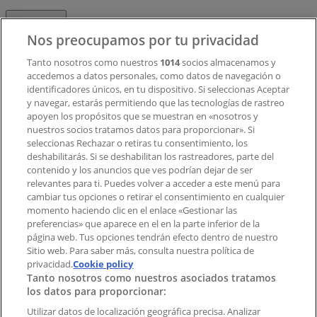
Contacto
Nos preocupamos por tu privacidad
Tanto nosotros como nuestros
1014
socios almacenamos y
accedemos a datos personales, como datos de navegación o
Contacto comercial y de marketing
identificadores únicos, en tu dispositivo. Si seleccionas Aceptar
Tienda mal colocada en el mapa
y navegar, estarás permitiendo que las tecnologías de rastreo
Notificar un folleto
apoyen los propósitos que se muestran en «nosotros y
¿Encontraste un problema en la web o en la
nuestros socios tratamos datos para proporcionar». Si
aplicación?
seleccionas Rechazar o retiras tu consentimiento, los
deshabilitarás. Si se deshabilitan los rastreadores, parte del
contenido y los anuncios que ves podrían dejar de ser
Índices
relevantes para ti. Puedes volver a acceder a este menú para
cambiar tus opciones o retirar el consentimiento en cualquier
momento haciendo clic en el enlace «Gestionar las
preferencias» que aparece en el en la parte inferior de la
Marcas
página web. Tus opciones tendrán efecto dentro de nuestro
Marcas locales
Sitio web. Para saber más, consulta nuestra política de
privacidad.
Negocios
Cookie policy
Tanto nosotros como nuestros asociados tratamos
Negocios cercanos
los datos para proporcionar:
Productos
Productos locales
Utilizar datos de localización geográfica precisa. Analizar