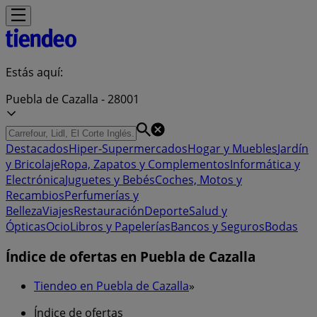
Estás aquí:
Puebla de Cazalla - 28001
Destacados
Hiper-Supermercados
Hogar y Muebles
Jardín
y Bricolaje
Ropa, Zapatos y Complementos
Informática y
Electrónica
Juguetes y Bebés
Coches, Motos y
Recambios
Perfumerías y
Belleza
Viajes
Restauración
Deporte
Salud y
Ópticas
Ocio
Libros y Papelerías
Bancos y Seguros
Bodas
Índice de ofertas en Puebla de Cazalla
Tiendeo en Puebla de Cazalla
»
Índice de ofertas