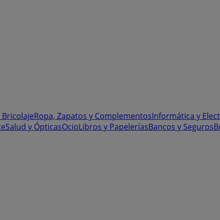
 Bricolaje
Ropa, Zapatos y Complementos
Informática y Elec
te
Salud y Ópticas
Ocio
Libros y Papelerías
Bancos y Seguros
B