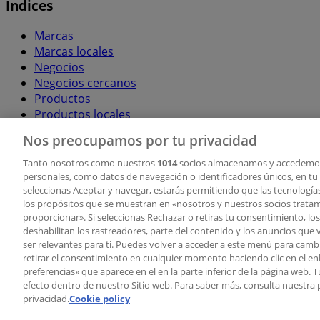
Índices
Marcas
Marcas locales
Negocios
Negocios cercanos
Productos
Productos locales
Ciudades
Nos preocupamos por tu privacidad
Descargar la APP Tiendeo
Tanto nosotros como nuestros
1014
socios almacenamos y accedemos
personales, como datos de navegación o identificadores únicos, en tu d
seleccionas Aceptar y navegar, estarás permitiendo que las tecnologí
los propósitos que se muestran en «nosotros y nuestros socios trata
proporcionar». Si seleccionas Rechazar o retiras tu consentimiento, los 
deshabilitan los rastreadores, parte del contenido y los anuncios que 
ser relevantes para ti. Puedes volver a acceder a este menú para camb
retirar el consentimiento en cualquier momento haciendo clic en el en
Copyright © Tiendeo ® 2026 · Shopfully Marketing S.L.U. –
preferencias» que aparece en el en la parte inferior de la página web.
efecto dentro de nuestro Sitio web. Para saber más, consulta nuestra p
Términos y condiciones
Política de privacidad
privacidad.
Cookie policy
Gestionar cookies