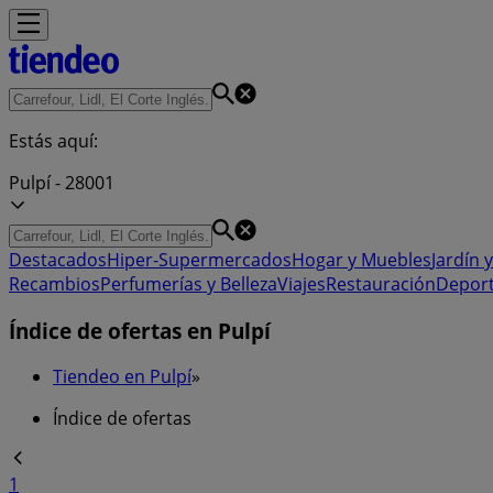
Estás aquí:
Pulpí - 28001
Destacados
Hiper-Supermercados
Hogar y Muebles
Jardín y
Recambios
Perfumerías y Belleza
Viajes
Restauración
Depor
Índice de ofertas en Pulpí
Tiendeo en Pulpí
»
Índice de ofertas
1