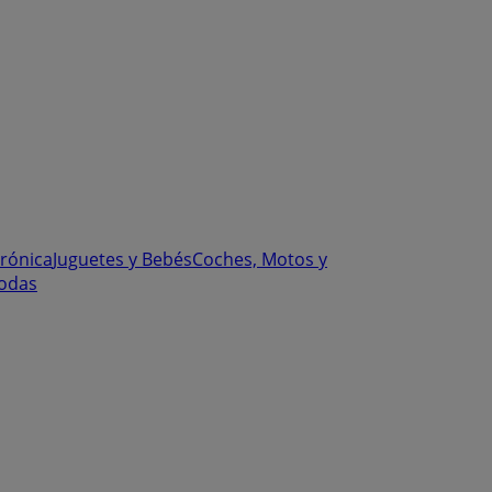
trónica
Juguetes y Bebés
Coches, Motos y
odas