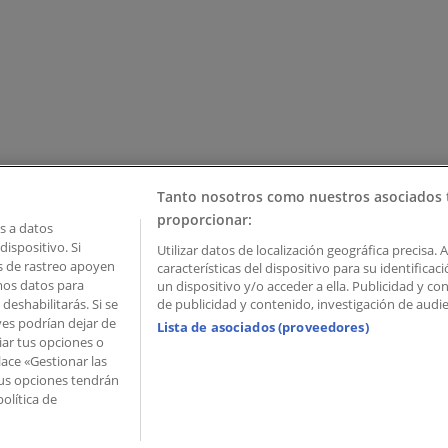
Tanto nosotros como nuestros asociados 
proporcionar:
 a datos
ispositivo. Si
Utilizar datos de localización geográfica precisa. 
as de rastreo apoyen
características del dispositivo para su identifica
mos datos para
un dispositivo y/o acceder a ella. Publicidad y c
deshabilitarás. Si se
de publicidad y contenido, investigación de audien
ves podrían dejar de
Lista de asociados (proveedores)
iar tus opciones o
lace «Gestionar las
 Palau de Mar – 08039 Barcelona, Spain
 Tus opciones tendrán
olítica de