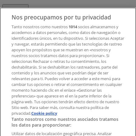
Contacto
Nos preocupamos por tu privacidad
Tanto nosotros como nuestros
1014
socios almacenamos y
accedemos a datos personales, como datos de navegación o
Contacto comercial y de marketing
identificadores únicos, en tu dispositivo. Si seleccionas Aceptar
Tienda mal colocada en el mapa
y navegar, estarás permitiendo que las tecnologías de rastreo
Notificar un folleto
apoyen los propósitos que se muestran en «nosotros y
¿Encontraste un problema en la web o en la
nuestros socios tratamos datos para proporcionar». Si
aplicación?
seleccionas Rechazar o retiras tu consentimiento, los
deshabilitarás. Si se deshabilitan los rastreadores, parte del
contenido y los anuncios que ves podrían dejar de ser
Índices
relevantes para ti. Puedes volver a acceder a este menú para
cambiar tus opciones o retirar el consentimiento en cualquier
momento haciendo clic en el enlace «Gestionar las
preferencias» que aparece en el en la parte inferior de la
Marcas
página web. Tus opciones tendrán efecto dentro de nuestro
Marcas locales
Sitio web. Para saber más, consulta nuestra política de
privacidad.
Negocios
Cookie policy
Tanto nosotros como nuestros asociados tratamos
Negocios cercanos
los datos para proporcionar:
Productos
Productos locales
Utilizar datos de localización geográfica precisa. Analizar