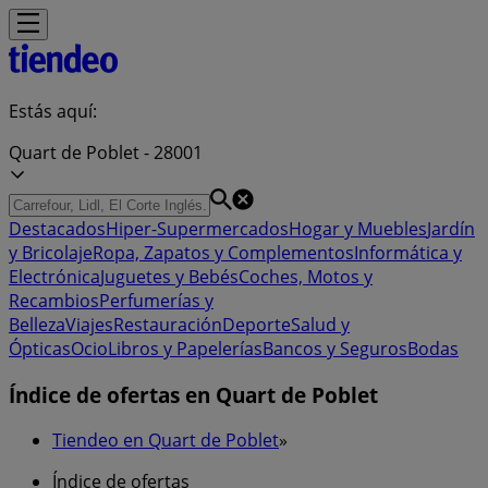
Estás aquí:
Quart de Poblet - 28001
Destacados
Hiper-Supermercados
Hogar y Muebles
Jardín
y Bricolaje
Ropa, Zapatos y Complementos
Informática y
Electrónica
Juguetes y Bebés
Coches, Motos y
Recambios
Perfumerías y
Belleza
Viajes
Restauración
Deporte
Salud y
Ópticas
Ocio
Libros y Papelerías
Bancos y Seguros
Bodas
Índice de ofertas en Quart de Poblet
Tiendeo en Quart de Poblet
»
Índice de ofertas