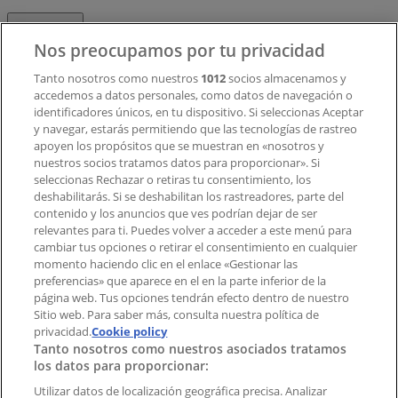
Contacto
Nos preocupamos por tu privacidad
Tanto nosotros como nuestros
1012
socios almacenamos y
accedemos a datos personales, como datos de navegación o
Contacto comercial y de marketing
identificadores únicos, en tu dispositivo. Si seleccionas Aceptar
Tienda mal colocada en el mapa
y navegar, estarás permitiendo que las tecnologías de rastreo
Notificar un folleto
apoyen los propósitos que se muestran en «nosotros y
¿Encontraste un problema en la web o en la
nuestros socios tratamos datos para proporcionar». Si
aplicación?
seleccionas Rechazar o retiras tu consentimiento, los
deshabilitarás. Si se deshabilitan los rastreadores, parte del
contenido y los anuncios que ves podrían dejar de ser
Índices
relevantes para ti. Puedes volver a acceder a este menú para
cambiar tus opciones o retirar el consentimiento en cualquier
momento haciendo clic en el enlace «Gestionar las
preferencias» que aparece en el en la parte inferior de la
Marcas
página web. Tus opciones tendrán efecto dentro de nuestro
Marcas locales
Sitio web. Para saber más, consulta nuestra política de
privacidad.
Negocios
Cookie policy
Tanto nosotros como nuestros asociados tratamos
Negocios cercanos
los datos para proporcionar:
Productos
Productos locales
Utilizar datos de localización geográfica precisa. Analizar