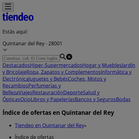
Estás aquí:
Quintanar del Rey - 28001
Destacados
Hiper-Supermercados
Hogar y Muebles
Jardín
y Bricolaje
Ropa, Zapatos y Complementos
Informática y
Electrónica
Juguetes y Bebés
Coches, Motos y
Recambios
Perfumerías y
Belleza
Viajes
Restauración
Deporte
Salud y
Ópticas
Ocio
Libros y Papelerías
Bancos y Seguros
Bodas
Índice de ofertas en Quintanar del Rey
Tiendeo en Quintanar del Rey
»
Índice de ofertas