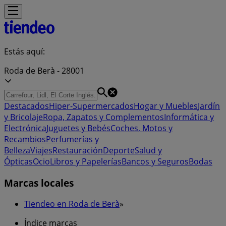
Estás aquí:
Roda de Berà - 28001
Destacados
Hiper-Supermercados
Hogar y Muebles
Jardín
y Bricolaje
Ropa, Zapatos y Complementos
Informática y
Electrónica
Juguetes y Bebés
Coches, Motos y
Recambios
Perfumerías y
Belleza
Viajes
Restauración
Deporte
Salud y
Ópticas
Ocio
Libros y Papelerías
Bancos y Seguros
Bodas
Marcas locales
Tiendeo en Roda de Berà
»
Índice marcas