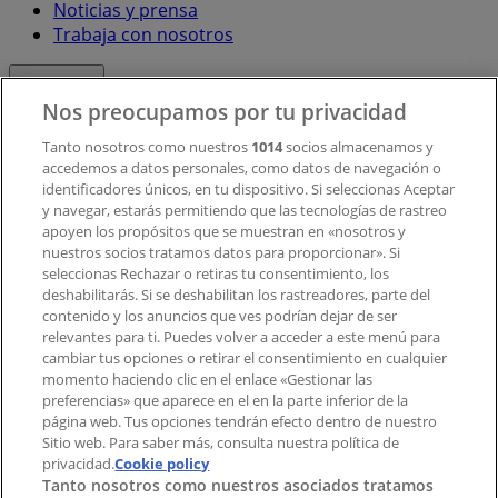
Noticias y prensa
Trabaja con nosotros
Contacto
Nos preocupamos por tu privacidad
Tanto nosotros como nuestros
1014
socios almacenamos y
accedemos a datos personales, como datos de navegación o
Contacto comercial y de marketing
identificadores únicos, en tu dispositivo. Si seleccionas Aceptar
Tienda mal colocada en el mapa
y navegar, estarás permitiendo que las tecnologías de rastreo
Notificar un folleto
apoyen los propósitos que se muestran en «nosotros y
¿Encontraste un problema en la web o en la
nuestros socios tratamos datos para proporcionar». Si
aplicación?
seleccionas Rechazar o retiras tu consentimiento, los
deshabilitarás. Si se deshabilitan los rastreadores, parte del
contenido y los anuncios que ves podrían dejar de ser
Índices
relevantes para ti. Puedes volver a acceder a este menú para
cambiar tus opciones o retirar el consentimiento en cualquier
momento haciendo clic en el enlace «Gestionar las
preferencias» que aparece en el en la parte inferior de la
Marcas
página web. Tus opciones tendrán efecto dentro de nuestro
Marcas locales
Sitio web. Para saber más, consulta nuestra política de
privacidad.
Negocios
Cookie policy
Tanto nosotros como nuestros asociados tratamos
Negocios cercanos