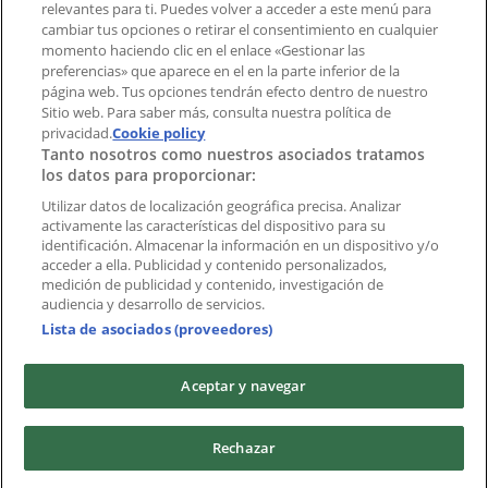
Índices
relevantes para ti. Puedes volver a acceder a este menú para
cambiar tus opciones o retirar el consentimiento en cualquier
momento haciendo clic en el enlace «Gestionar las
preferencias» que aparece en el en la parte inferior de la
Marcas
página web. Tus opciones tendrán efecto dentro de nuestro
Marcas locales
Sitio web. Para saber más, consulta nuestra política de
Negocios
privacidad.
Cookie policy
Tanto nosotros como nuestros asociados tratamos
Negocios cercanos
los datos para proporcionar:
Productos
Productos locales
Utilizar datos de localización geográfica precisa. Analizar
activamente las características del dispositivo para su
Ciudades
identificación. Almacenar la información en un dispositivo y/o
acceder a ella. Publicidad y contenido personalizados,
Descargar la APP Tiendeo
medición de publicidad y contenido, investigación de
audiencia y desarrollo de servicios.
Lista de asociados (proveedores)
Aceptar y navegar
Copyright © Tiendeo ® 2026 · Shopfully Marketing S.L.U. –
Rechazar
Palau de Mar – 08039 Barcelona, Spain