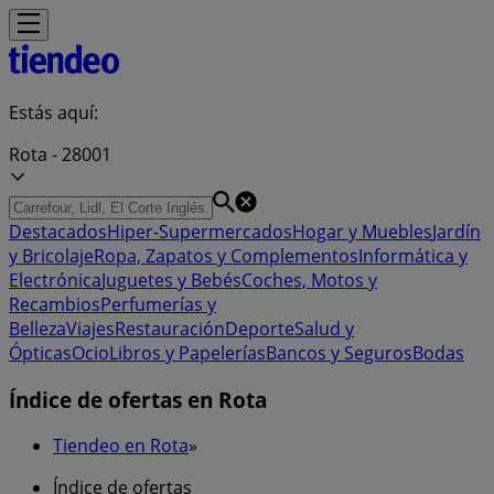
Estás aquí:
Rota - 28001
Destacados
Hiper-Supermercados
Hogar y Muebles
Jardín
y Bricolaje
Ropa, Zapatos y Complementos
Informática y
Electrónica
Juguetes y Bebés
Coches, Motos y
Recambios
Perfumerías y
Belleza
Viajes
Restauración
Deporte
Salud y
Ópticas
Ocio
Libros y Papelerías
Bancos y Seguros
Bodas
Índice de ofertas en Rota
Tiendeo en Rota
»
Índice de ofertas