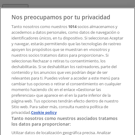
Contacto
Nos preocupamos por tu privacidad
Tanto nosotros como nuestros
1014
socios almacenamos y
accedemos a datos personales, como datos de navegación o
Contacto comercial y de marketing
identificadores únicos, en tu dispositivo. Si seleccionas Aceptar
Tienda mal colocada en el mapa
y navegar, estarás permitiendo que las tecnologías de rastreo
Notificar un folleto
apoyen los propósitos que se muestran en «nosotros y
¿Encontraste un problema en la web o en la
nuestros socios tratamos datos para proporcionar». Si
aplicación?
seleccionas Rechazar o retiras tu consentimiento, los
deshabilitarás. Si se deshabilitan los rastreadores, parte del
contenido y los anuncios que ves podrían dejar de ser
Índices
relevantes para ti. Puedes volver a acceder a este menú para
cambiar tus opciones o retirar el consentimiento en cualquier
momento haciendo clic en el enlace «Gestionar las
preferencias» que aparece en el en la parte inferior de la
Marcas
página web. Tus opciones tendrán efecto dentro de nuestro
Marcas locales
Sitio web. Para saber más, consulta nuestra política de
privacidad.
Negocios
Cookie policy
Tanto nosotros como nuestros asociados tratamos
Negocios cercanos
los datos para proporcionar:
Productos
Productos locales
Utilizar datos de localización geográfica precisa. Analizar